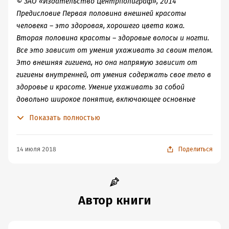
© ЗАО «Издательство Центрполиграф», 2014
Предисловие Первая половина внешней красоты
человека – это здоровая, хорошего цвета кожа.
Вторая половина красоты – здоровые волосы и ногти.
Все это зависит от умения ухаживать за своим телом.
Это внешняя гигиена, но она напрямую зависит от
гигиены внутренней, от умения содержать свое тело в
здоровье и красоте. Умение ухаживать за собой
довольно широкое понятие, включающее основные
правила ухода за своим телом, выполняя которые мы
Показать полностью
способствуем сохранению и укреплению здоровья. Кожа
покрывает тело человека и состоит из трех слоев:
эпидермиса, дермы (собственно кожи) и подкожной
14 июля 2018
Поделиться
жировой клетчатки. Эпидермис – наружный слой кожи
имеет пять слоев. Самый верхний слой кожи – роговой
образуется из ороговевших клеток и отличается
большой стойкостью к различным внешним
Автор книги
воздействиям. Неповрежденный роговой слой
непроницаем для возбудителей инфекции. Верхняя