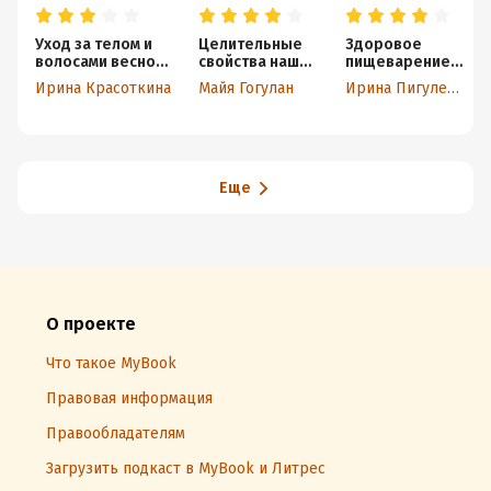
Уход за телом и
Целительные
Здоровое
волосами весной
свойства нашей
пищеварение
и летом, осенью и
пищи. Лечение
без лекарств.
Ирина Красоткина
Майя Гогулан
Ирина Пигулевская
зимой
аллергических
Вкусная еда
заболеваний и
без изжоги и
болезней кожи
дисбактериоза
Еще
О проекте
Что такое MyBook
Правовая информация
Правообладателям
Загрузить подкаст в MyBook и Литрес