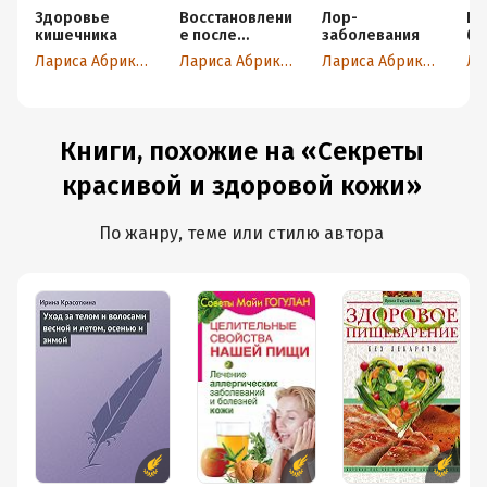
Здоровье
Восстановлени
Лор-
Иш
сочетая средства народной и научной медицины,
кишечника
е после
заболевания
бо
можно добиться наибольшего эффекта в лечении и
вирусных
се
Лариса Абрикосова
Лариса Абрикосова
Лариса Абрикосова
инфекций
оздоровлении человека. В книге даны простые рецепты
народной медицины, которые можно легко изготовить
и освоить без помощи врача и применить во благо
Книги, похожие на «Секреты
красивой и здоровой кожи»
По жанру, теме или стилю автора