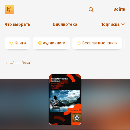
Войти
Что выбрать
Библиотека
Подписка
📖
Книги
🎧
Аудиокниги
👌
Бесплатные книги
⭐️Лана Лова