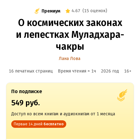
4.67
(
15 оценок
)
Премиум
О космических законах
и лепестках Муладхара-
чакры
Лана Лова
16 печатных страниц
Время чтения ≈
1
ч
2026
год
16
+
По подписке
549 руб.
Доступ ко всем книгам и аудиокнигам от 1 месяца
Первые 14 дней
бесплатно