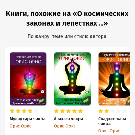
Книги, похожие на «О космических
законах и лепестках ...»
По жанру, теме или стилю автора
Муладхара чакра
Анахата чакра
Свадхистхана
чакра
Орис Орис
Орис Орис
Орис Орис