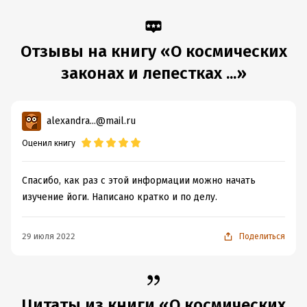
Объем:
30266
Год издания:
2026
Дата поступления:
8 сентября 2025
Отзывы на книгу «О космических
Время на чтение:
1
ч.
законах и лепестках ...»
alexandra...@mail.ru
Оценил книгу
Спасибо, как раз с этой информации можно начать
изучение йоги. Написано кратко и по делу.
29 июля 2022
Поделиться
Цитаты из книги «О космических