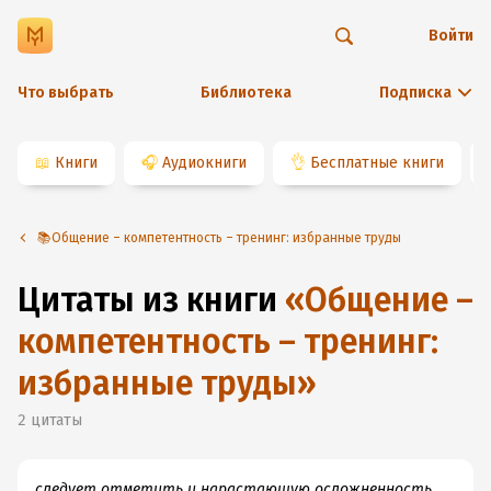
Войти
Что выбрать
Библиотека
Подписка
📖
Книги
🎧
Аудиокниги
👌
Бесплатные книги
📚Общение – компетентность – тренинг: избранные труды
Цитаты из книги
«
Общение –
компетентность – тренинг:
избранные труды
»
2
цитаты
следует отметить и нарастающую осложненность