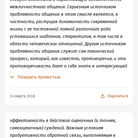
межличностного общения. Серьезным источником
проблемности общения в этом смысле является, в
частности, растущая динамичность современной
жизни с ее постоянной ломкой различного рода
устоявшихся шаблонов, стереотипов, в том числе в
области человеческих отношений. Другим источником
проблемности общения служит сам технический
прогресс, который, как известно, противоречив, и эта
противоречивость дает о себе знать в интересующей
нас сфере. Существенно упрощая контакты, научно-
Показать полностью
технический прогресс одновременно усложняет их,
усиливая элементы опосредованности (пример –
контакты по телефону), делая общение более
14 марта 2018
Поделиться
поверхностным. И видимо, отчасти поэтому для
современного человека характерна нарастающая
потребность в общении полноценном, глубинном,
эффективность в действия оценочных (а точнее,
воспринимаемом как самостоятельная значительная
самооценочных) суждений. Важным условием
ценность, потребность найти подлинный отклик в
продуктивности обратной связи, выполняемым в