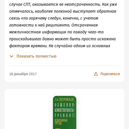
другом человеке, стремление, как пишет доктор
случае СПТ, оказывается ее неотсроченность. Как уже
психологических наук А.В. Петровский, «быть
отмечалось, наиболее полезной выступает обратная
наилучшим образом понятым и оцененным
связь «по горячему следу», конечно, с учетом
окружающими».
готовности к ней реципиента. Отсроченная
межличностная информация по поводу чего-то
происходившего давно может быть просто искажена
фактором времени. Не случайно одним из основных
параметров групп социально-психологического
Показать полностью
тренинга является условие «здесь и теперь». Имеется
в виду, что предметом групповой дискуссии
выступают межличностные отношения участников,
18 декабря 2017
Поделиться
как они складываются в данной группе в настоящее