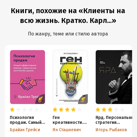
Книги, похожие на «Клиенты на
всю жизнь. Кратко. Карл...»
По жанру, теме или стилю автора
Психология
Ген
Ярд. Персональны
продаж. Самый
креативности.
стратегии
эффективный
Как
превосходства
Брайан Трейси
Ян Сташкевич
Игорь Рыбаков
подход к
придумывать