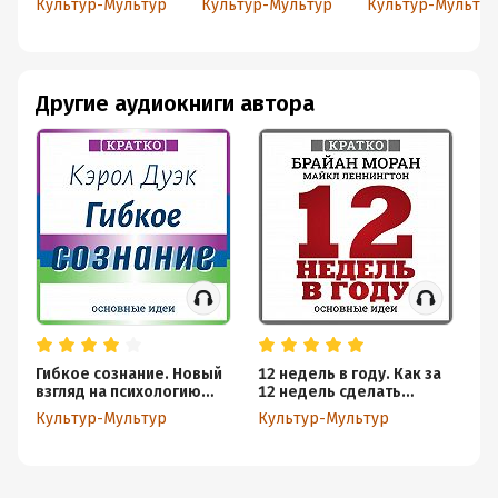
Культур-Мультур
Культур-Мультур
Культур-Мультур
развития
Кратко
чем за год.
взрослых и
Брайан Моран,
детей. Кэрол
Майкл
Дуэк. Кратко
Леннингтон.
Кратко
Другие аудиокниги автора
Гибкое сознание. Новый
12 недель в году. Как за
Ка
взгляд на психологию
12 недель сделать
ро
развития взрослых и
больше, чем за год.
зн
Культур-Мультур
Культур-Мультур
Ку
детей. Кэрол Дуэк.
Брайан Моран, Майкл
мо
Кратко
Леннингтон. Кратко
зн
К