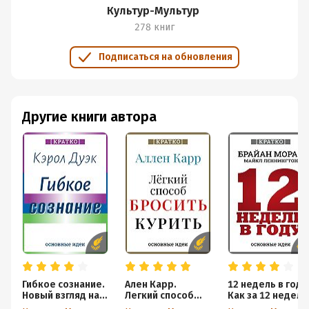
Подробная информация
Культур-Мультур
278 книг
Дата написания:
1 января 2025
Объем:
56342
Подписаться на обновления
Год издания:
2024
Дата поступления:
28 апреля 2026
Время на чтение:
1
ч.
Другие книги автора
Гибкое сознание.
Ален Карр.
12 недель в году
Новый взгляд на
Легкий способ
Как за 12 недель
психологию
бросить курить.
сделать больше,