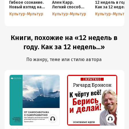
Гибкое сознание.
Ален Карр.
12 недель в году
Новый взгляд на
Легкий способ
Как за 12 недель
психологию
бросить курить.
сделать больше,
Культур-Мультур
Культур-Мультур
Культур-Мультур
развития
Кратко
чем за год.
взрослых и
Брайан Моран,
детей. Кэрол
Майкл
Дуэк. Кратко
Леннингтон.
Кратко
Книги, похожие на «12 недель в
году. Как за 12 недель...»
По жанру, теме или стилю автора