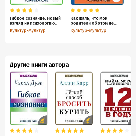
Гибкое сознание. Новый
Как жаль, что мои
Ха
взгляд на психологию
родители об этом не
ли
развития взрослых и
знали! И как повезло
Ол
Культур-Мультур
Культур-Мультур
Ку
детей. Кэрол Дуэк.
моим детям, что об этом
К
Кратко
знаю я. Филиппа Перри.
Кратко
Другие книги автора