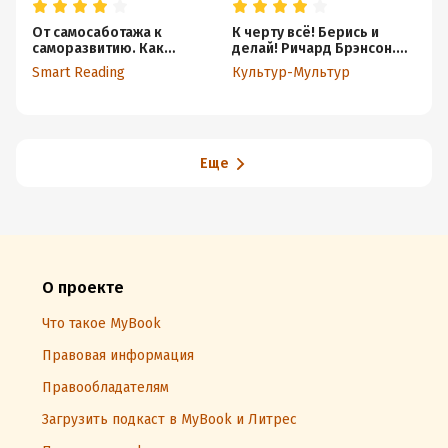
От самосаботажа к
К черту всё! Берись и
Ид
саморазвитию. Как
делай! Ричард Брэнсон.
Дж
победить негативные
Кратко
Smart Reading
Культур-Мультур
Ку
внутренние установки на
пути к счастью. Брианна
Вист. Саммари
Еще
О проекте
Что такое MyBook
Правовая информация
Правообладателям
Загрузить подкаст в MyBook и Литрес