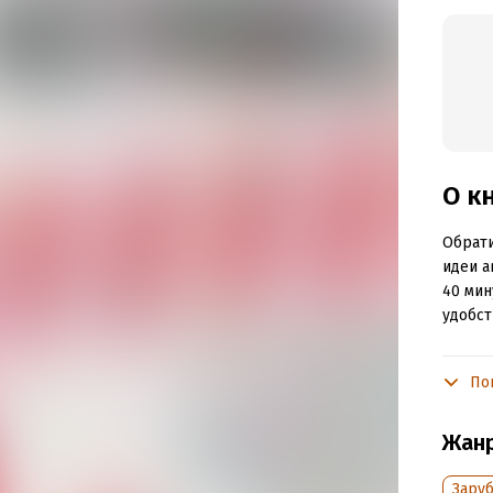
О к
Обрати
идеи а
40 мин
удобст
Маркус
и бизн
По
Organi
эффект
Жан
компан
бестсе
Зару