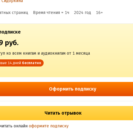
я Сидоркина
то лучшие в мире
атных страниц
Время чтения ≈
1
ч
2024
год
16
+
енеджеры делают по
подписке
ругому
9 руб.
уп ко всем книгам и аудиокнигам от 1 месяца
вые 14 дней
бесплатно
Оформить подписку
Читать отрывок
читать онлайн
оформите подписку