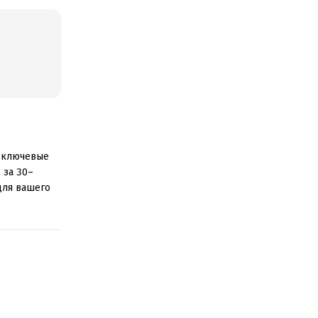
е ключевые
 за 30–
для вашего
онсалтинга
lup
тинговые
е