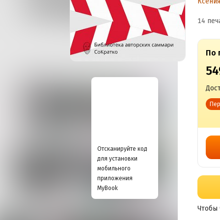
Ксени
Ч
14 печ
м
По 
д
54
Дост
Пер
Отсканируйте код
для установки
мобильного
приложения
MyBook
Чтобы 