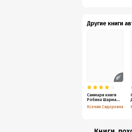
Другие книги а
Саммари книги
Робина Шарма
«Кто заплачет,
Ксения Сидоркина
когда ты умрешь»
Книги, пох