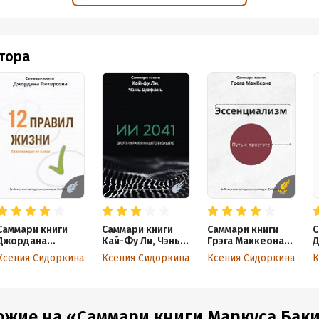
втора
Саммари книги
Саммари книги
Саммари книги
С
Джордана
Кай-Фу Ли, Чэнь
Грэга Маккеона
Д
Питерсона «12
Цуфань «ИИ 2041.
«Эссенциализм.
Х
Ксения Сидоркина
Ксения Сидоркина
Ксения Сидоркина
К
правил жизни.
Десять образов
Путь к простоте»
«
Противоядие от
нашего
п
хаоса»
будущего»
в
п
д
ожие на «Саммари книги Маркуса Бакин