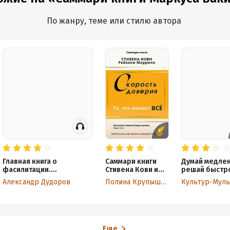
в
э
п
По жанру, теме или стилю автора
з
Главная книга о
Саммари книги
Думай медлен
фасилитации.
Стивена Кови и
решай быстр
Практическое
Ребекки Меррил
Даниэль Кане
Александр Дудоров
Полина Крупышева
Культур-Муль
руководство для работы
«Скорость
Кратко
с командами
доверия. То, что
меняет все»
Еще