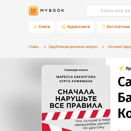
📖
Книги
🎧
Аудиокниги
👌
Бесплатные
Главная
Зарубежная деловая литература
Пр
С
Б
К
н