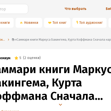
Что выбрать
Би
 книги
🔥
Новинки
❤️
Топ книг
🎙
Топ аудиокниг
⭐️Ксения Сидоркина
📚«Саммари книги Маркуса Бакингема, Курта Коффмана Сначала нарушьте
5
(
2 оценки
)
емиум
аммари книги Марку
акингема, Курта
оффмана Сначала
арушьте все правила