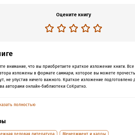
Оцените книгу
ниге
те внимание, что вы приобретаете краткое изложение книги. Вс
втора изложены в формате саммари, которое вы можете прочесть
ут, не упустив ничего важного. Краткое изложение подготовлено 
ва авторами онлайн-библиотеки СоКратко.
 Бакингем и Курт Коффман имеют опыт работы в сфере бизнес-к
ес-исследований. На момент публикации книги они работали в Gal
казать полностью
zation, международной консалтинговой компании по управлению
ивностью. И Бакингем, и Коффман основали собственные консал
ры
ии и компании по обучению менеджменту, а также написали други
ллеры по бизнесу.
бежная деловая литература
Менеджмент и кадры