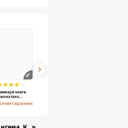
аммари книги
жонатана
айдта
сения Сидоркина
Тревожное
околение. Как
еликая
ерестройка
етства
гема, К...»