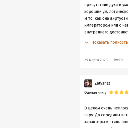
присутствие духа и у
хороший ум, логическ
И то, как она виртуоз
императором или с не
внутреннего достоинст
только договориться 
Показать полност
Это и сделал императо
приумножить ее благоп
Но именно в этом и кр
29 марта 2023
LiveLib
Император интересный
его страны процветает
голову. И я его прекр
Zatyshat
С таким эмоциями, ког
Оценил книгу
немного подробностей
Мне понравился сюжет.
канонические. Здесь н
В целом очень неплох
нужной благородной д
пару. До середины ис
красноречие и умение 
характеры и стиль по