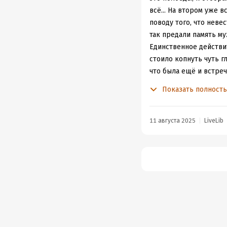
всё... На втором уже 
поводу того, что неве
так предали память му
Единственное действит
стоило копнуть чуть г
что была ещё и встре
единственностью, коне
Показать полност
беременность... Это пр
вроде как восхищает т
уже не выглядит столь
11 августа 2025
LiveLib
потому что не хотелос
Так что любимыми у ме