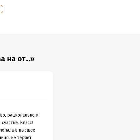
к
 на от...»
аво, рационально и
 счастье. Класс!
 попала в высшее
ицо, не теряет