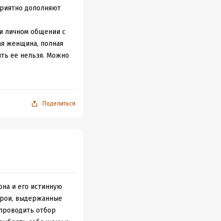
приятно дополняют
ри личном общении с
я женщина, полная
ить ее нельзя. Можно
своей империи и
 бы не один нюанс.
Поделиться
вый правитель, народ
начинает терять
и, мне не хватило
енток совсем не
ругой мишуры, так
она и его истинную
 способности,
ерои, выдержанные
одить на отборах.
проводить отбор