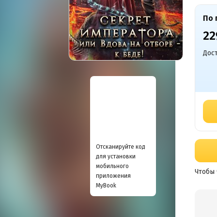
По 
22
Дост
Отсканируйте код
для установки
мобильного
Чтобы 
приложения
MyBook