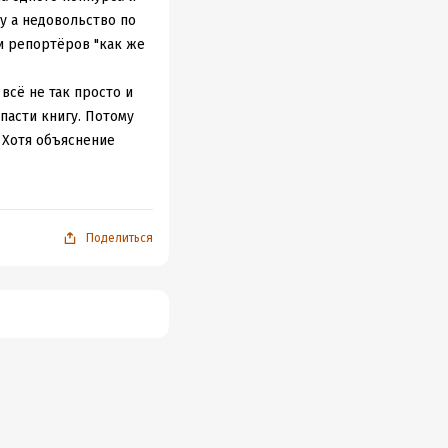
у а недовольство по
 и репортёров "как же
всё не так просто и
пасти книгу. Потому
 Хотя объяснение
вершенно((( Ну а уж
рон, с одной стороны
онической сущностью,
е история потеряла,
Поделиться
мхо)))
а-нибудь перечитаю)