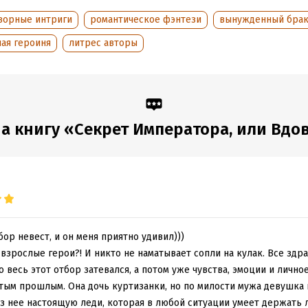
ворные интриги
романтическое фэнтези
вынужденный бра
ая героиня
литрес авторы
 книгу «Секрет Императора, или Вдова
ор невест, и он меня приятно удивил)))
 взрослые герои?! И никто не наматывает сопли на кулак. Все здр
о весь этот отбор затевался, а потом уже чувства, эмоции и личное
стым прошлым. Она дочь куртизанки, но по милости мужа девушка
з нее настоящую леди, которая в любой ситуации умеет держать л