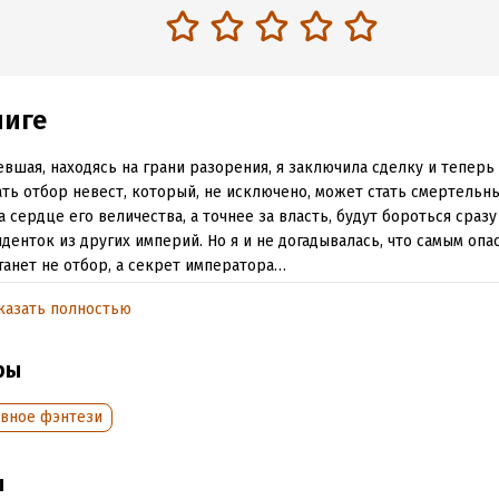
ниге
вшая, находясь на грани разорения, я заключила сделку и теперь
ть отбор невест, который, не исключено, может стать смертельны
а сердце его величества, а точнее за власть, будут бороться сразу
денток из других империй. Но я и не догадывалась, что самым опа
танет не отбор, а секрет императора…
казать полностью
обная информация
ры
аписания:
3 августа 2021
Время на чтение:
5
ч.
:
312708
вное фэнтези
дания:
2022
оступления:
8 августа 2022
ы