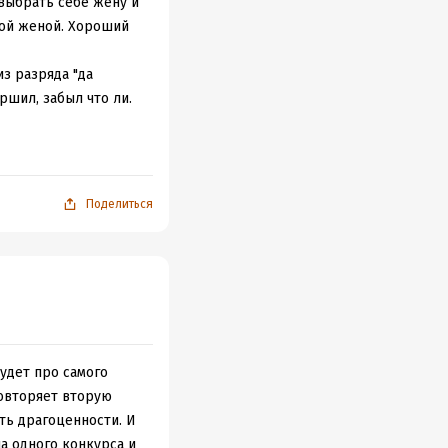
ь история.))
 выбрать себе жену и
ной женой. Хороший
из разряда "да
ершил, забыл что ли.
Поделиться
будет про самого
повторяет вторую
ить драгоценности. И
па одного конкурса и