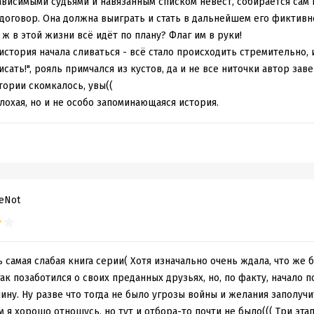
взрослые герои и харизматичные помощники – отличная получилас
зависимыми судьями и навязанным списком невест, собирается сам
 договор. Она должна выиграть и стать в дальнейшем его фиктив
 ж в этой жизни всё идёт по плану? Флаг им в руки!
история начала сливаться - всё стало происходить стремительно, 
сать!", рояль примчался из кустов, да и не все ниточки автор зав
тории скомкалось, увы((
лохая, но и не особо запоминающаяся история.
eNot
ь самая слабая книга серии( Хотя изначально очень ждала, что же 
так позаботился о своих преданных друзьях, но, по факту, начало 
чину. Ну разве что тогда не было угрозы войны и желания заполуч
м я хорошо отношусь, но тут и отбора-то почти не было((( Три эта