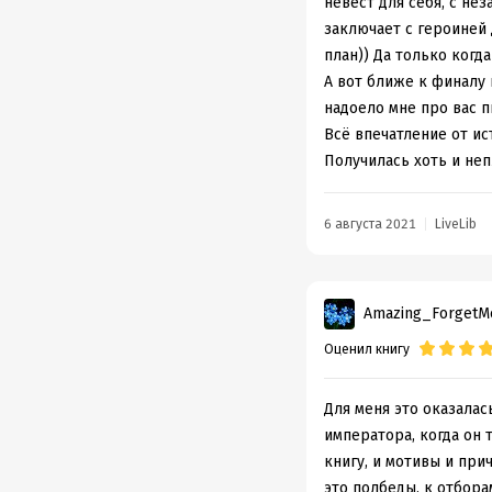
Нестандартный отбор, 
невест для себя, с не
заключает с героиней
план)) Да только когда
А вот ближе к финалу 
надоело мне про вас пи
Всё впечатление от ис
Получилась хоть и неп
6 августа 2021
LiveLib
Amazing_ForgetM
Оценил книгу
Для меня это оказалас
императора, когда он 
книгу, и мотивы и при
это полбеды, к отбора