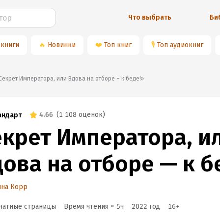
Что выбрать
Би
 книги
🔥
Новинки
❤️
Топ книг
🎙
Топ аудиокниг
📚«Секрет Императора, или Вдова на отборе – к беде!»
4.66
(
1 108 оценок
)
андарт
екрет Императора, и
ова на отборе — к б
ина Корр
чатные страницы
Время чтения ≈
5
ч
2022
год
16
+