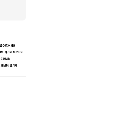
 должна
м для меня.
 семь
сным для