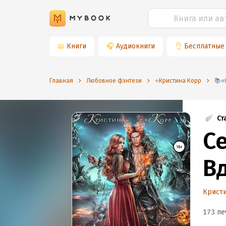
📖
Книги
🎧
Аудиокниги
👌
Бесплатные
Главная
Любовное фэнтези
⭐️Кристина Корр
Ст
С
Вд
Крист
173 пе