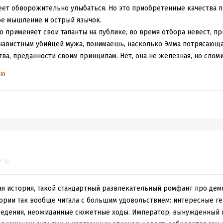
меет обворожительно улыбаться. Но это приобретенные качества 
ое мышление и острый язычок.
но применяет свои таланты на публике, во время отбора невест, п
навистным убийцей мужа, понимаешь, насколько Эмма потрясающа
ва, преданности своим принципам. Нет, она не железная, но слом
и заключить взаимовыгодный договор о сотрудничестве.
ью
р, Сайрон де Га. Императору нужно было сохранить целостность 
олучие, к которому он шел долгие годы. И всё бы обошлось, если
оется всё самое интересное.))
 мужчина с завораживающими глазами. Он властный и справедли
 и не жалуется, но рядом с главной героиней Сайрон постепенно 
асно понимаю!))
да ты через страницу чувствуешь, какое напряжение между героям
 про из взаимоотношения и плашки 18+. ))
 Хоть здесь и представлен отбор невест, но испытания у претенд
ет проверки на невинность, конкурса красоты, танцев и всякой д
ая история, такой стандартный развлекательный ромфант про дем
евице. Будущие императрицы, показывают свой ум, аналитические
тории так вообще читала с большим удовольствием: интересные г
составлять законы. На мой взгляд, что-то подобное и должно прох
ведения, неожиданные сюжетные ходы. Император, вынужденный 