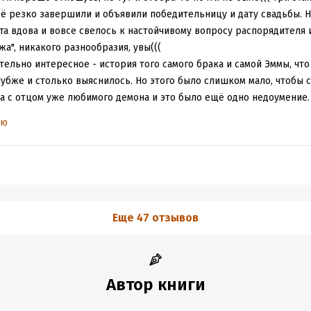
всё резко завершили и объявили победительницу и дату свадьбы. Н
ста вдова и вовсе свелось к настойчивому вопросу распорядителя
жа", никакого разнообразия, увы(((
ельно интересное - история того самого брака и самой Эммы, что 
лубже и столько выяснилось. Но этого было слишком мало, чтобы с
ча с отцом уже любимого демона и это было ещё одно недоумение.
чно, объясняет всё, но тем не менее) Конфликт вышел ниочём со
ью
осто "отменим все условия и сделаем всё, как хочется"))) Да и Сай
ем, что он делает для своей Империи, но сам по себе, даже с дем
 ярко и "залипательно" после предыдущих историй. И поэтому тож
ь нестерпимо оказаться не месте Эммы)))), конечно же, глубокое и
ня останутся лишь первые две истории, которые, наверное, когд
Еще 47 отзывов
Автор книги