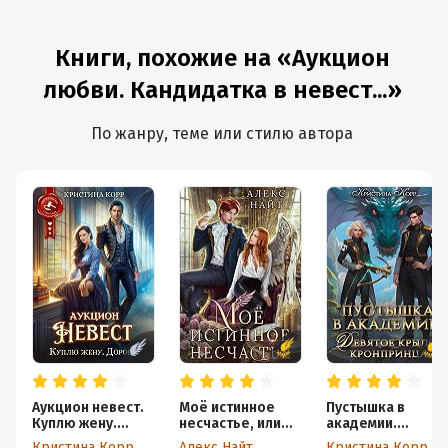
Книги, похожие на «Аукцион
любви. Кандидатка в невест...»
По жанру, теме или стилю автора
Аукцион невест.
Моё истинное
Пустышка в
Куплю жену.
несчастье, или
академии.
Дорого
Как пережить
Девятое
Кристина Корр
Алекс Найт
Кристина Корр