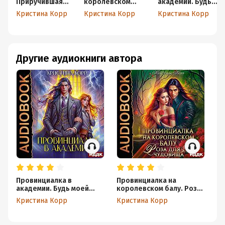
Приручившая
королевском
академии. Будь
вампира
балу. Роза для
моей парой
Кристина Корр
Кристина Корр
Кристина Корр
чудовища
Другие аудиокниги автора
Провинциалка в
Провинциалка на
Не
академии. Будь моей
королевском балу. Роза
ил
парой
для чудовища
бе
Кристина Корр
Кристина Корр
Кр