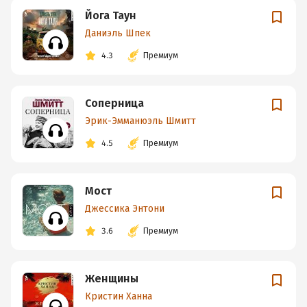
Йога Таун
Даниэль Шпек
4.3
Премиум
Соперница
Эрик-Эмманюэль Шмитт
4.5
Премиум
Мост
Джессика Энтони
3.6
Премиум
Женщины
Кристин Ханна