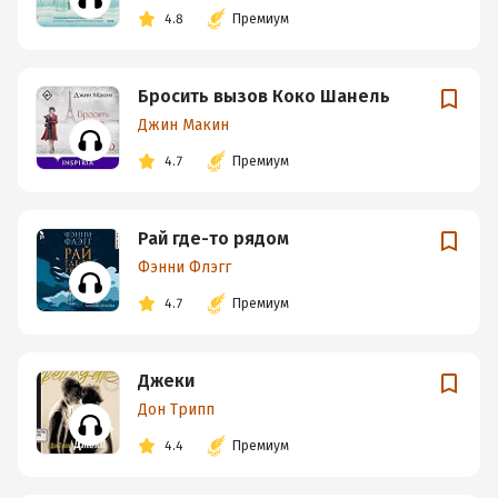
4.8
Премиум
Бросить вызов Коко Шанель
Джин Макин
4.7
Премиум
Рай где-то рядом
Фэнни Флэгг
4.7
Премиум
Джеки
Дон Трипп
4.4
Премиум