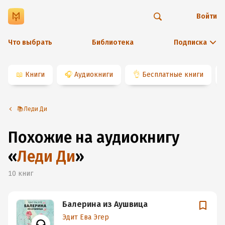
Войти
Что выбрать
Библиотека
Подписка
📖
Книги
🎧
Аудиокниги
👌
Бесплатные книги
📚Леди Ди
Похожие на аудиокнигу
«
Леди Ди
»
10
книг
Балерина из Аушвица
Эдит Ева Эгер