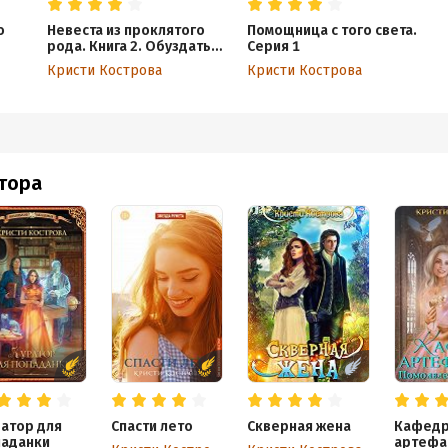
о
Невеста из проклятого
Помощница с того света.
рода. Книга 2. Обуздать
Серия 1
пламя
Кристи Кострова
Кристи Кострова
втора
атор для
Спасти лето
Скверная жена
Кафед
паданки
артефак