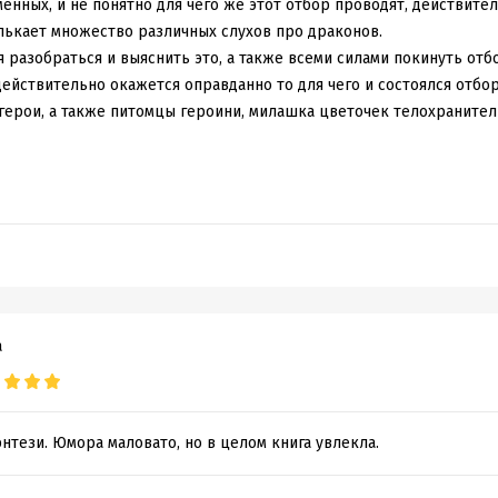
менных, и не понятно для чего же этот отбор проводят, действите
лькает множество различных слухов про драконов.
 разобраться и выяснить это, а также всеми силами покинуть отб
действительно окажется оправданно то для чего и состоялся отбо
герои, а также питомцы героини, милашка цветочек телохранител
а
тези. Юмора маловато, но в целом книга увлекла.