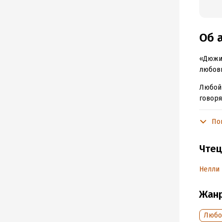
Об 
«Дюжин
любовн
Любой 
говоря
как на
полади
По
incomp
Чтец
Saint-
Нелли
© Кос
© ИДД
Жан
Любо
Подр