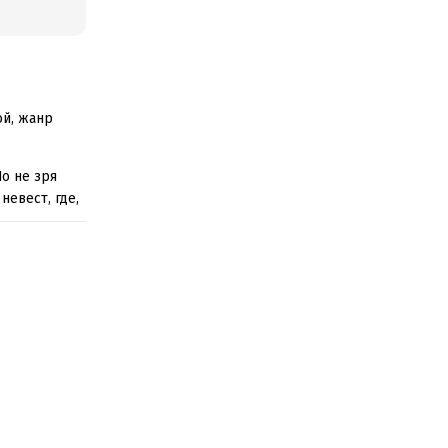
ой, жанр
о не зря
невест, где,
условиях
ердце?