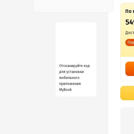
По 
54
Дост
Пер
Отсканируйте код
для установки
мобильного
приложения
MyBook