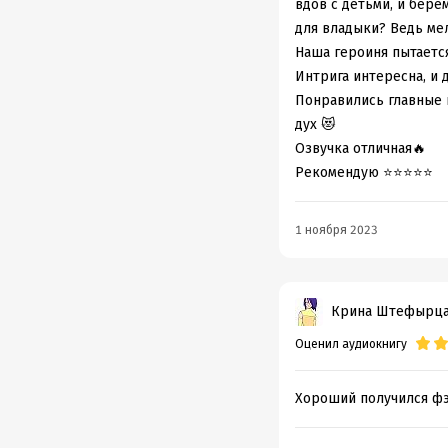
вдов с детьми, и бере
для владыки? Ведь ме
Наша героиня пытается
Интрига интересна, и 
Понравились главные 
дух 😻
Озвучка отличная🔥
Рекомендую ⭐️⭐️⭐️⭐️⭐️
1 ноября 2023
Крина Штефырц
Оценил аудиокнигу
Хороший получился фэн