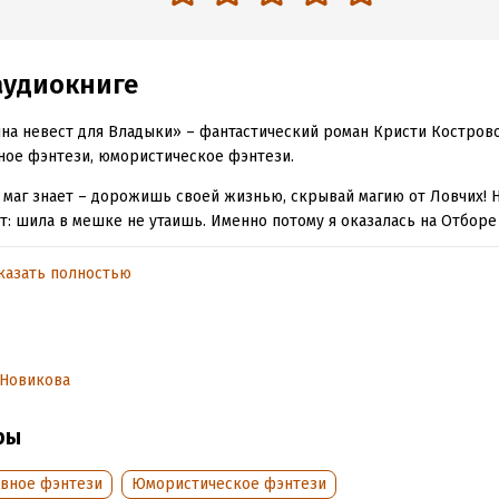
аудиокниге
а невест для Владыки» – фантастический роман Кристи Костров
ое фэнтези, юмористическое фэнтези.
маг знает – дорожишь своей жизнью, скрывай магию от Ловчих! Н
т: шила в мешке не утаишь. Именно потому я оказалась на Отборе 
зло, у каждого второго на меня собственные планы! И как в таких 
ть с навязанным питомцем, сохранить силу духа и… мое бедное с
казать полностью
etech.filmmusic.io
Saens-Kevin MacLeod / Aquarium
 Новикова
трова Кристи
К
ры
вное фэнтези
Юмористическое фэнтези
обная информация