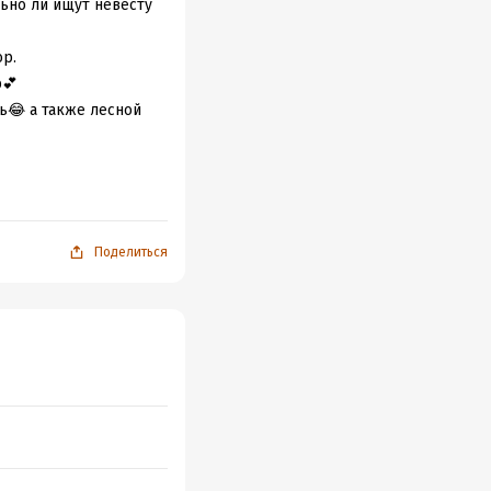
льно ли ищут невесту
ор.
р💕
ь😂 а также лесной
Поделиться