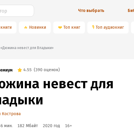
Что выбрать
Би
 книги
🔥
Новинки
❤️
Топ книг
🎙
Топ аудиокниг
📚«Дюжина невест для Владыки»
4.55
(
390 оценок
)
емиум
южина невест для
ладыки
 Кострова
36 мин.
182 Мбайт
2020
год
16
+