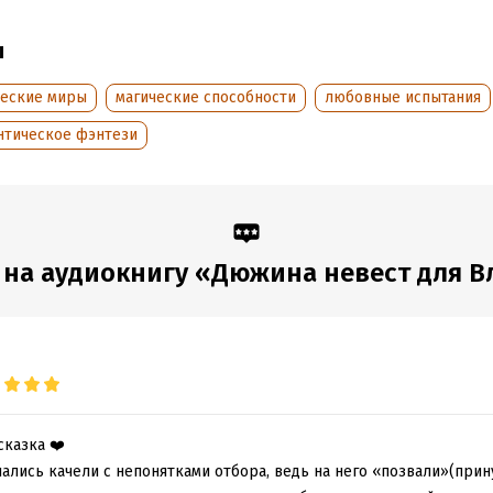
дания:
2020
ы
оступления:
7 июля 2026
ческие миры
магические способности
любовные испытания
нтическое фэнтези
на аудиокнигу «Дюжина невест для 
сказка ❤️
ались качели с непонятками отбора, ведь на него «позвали»(прин