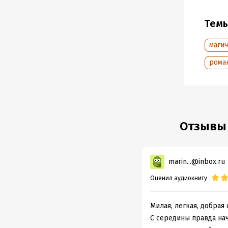
Год из
Тем
Дата п
маги
рома
Отзывы 
marin...@inbox.ru
Оценил аудиокнигу
Милая, легкая, добрая 
С середины правда нач