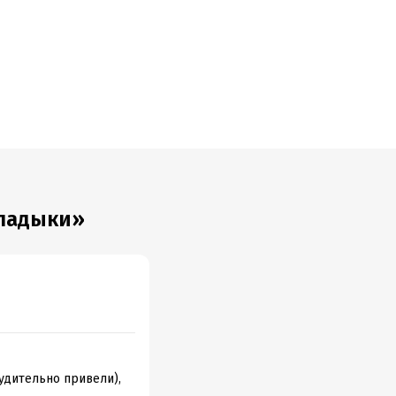
Владыки»
удительно привели),