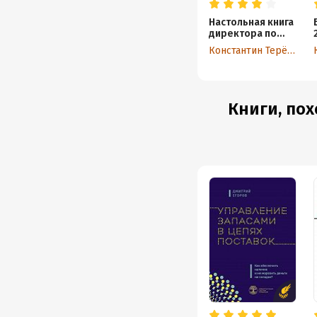
Настольная книга
директора по
маркетингу.
Константин Терёхин
Проверенные
способы
увеличения
продаж
Книги, пох