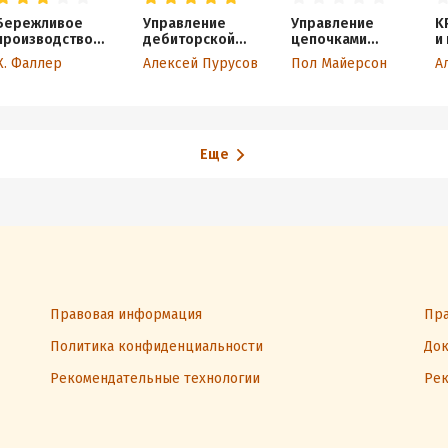
Бережливое
Управление
Управление
K
производство
дебиторской
цепочками
и
и НОТ.
задолженностью.
поставок и
1
К. Фаллер
Алексей Пурусов
Пол Майерсон
Руководство
Готовые решения
логистикой –
#
по системному
простыми
внедрению
словами. Методы
и практика
планирования,
построения,
Еще
обслуживания,
контроля и
расширения
системы
перевозок и
снабжения
Правовая информация
Пра
Политика конфиденциальности
Док
Рекомендательные технологии
Рек