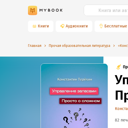
📖
Книги
🎧
Аудиокниги
👌
Бесплатные
Главная
Прочая образовательная литература
⭐️Кон
Пр
У
П
Конста
82 печ