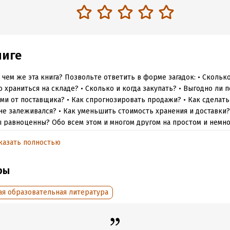
ниге
о чем же эта книга? Позвольте ответить в форме загадок: • Скольк
 храниться на складе? • Сколько и когда закупать? • Выгодно ли 
ми от поставщика? • Как спрогнозировать продажи? • Как сделать 
не залеживался? • Как уменьшить стоимость хранения и доставки? 
 равноценны? Обо всем этом и многом другом на простом и немн
ном языке.
казать полностью
обная информация
ры
:
148752
ISBN (EAN):
9785449600479
ая образовательная литература
дания:
2024
Время на чтение:
3
ч.
оступления:
30 декабря 2018