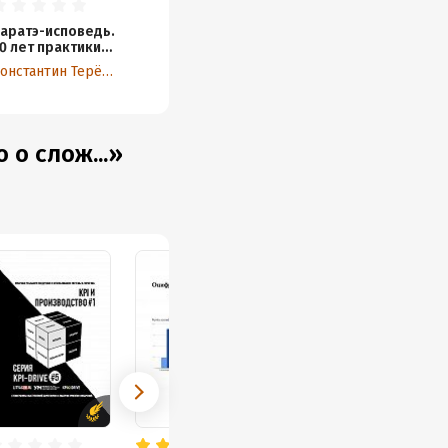
аратэ-исповедь.
0 лет практики
оевых искусств
Константин Терёхин
 о слож...»