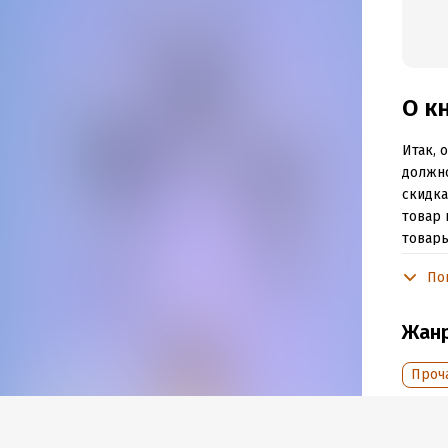
О к
Итак, 
должно
скидка
товар 
товары
иронич
По
Подр
Жан
Объем
Проч
Год из
Дата п