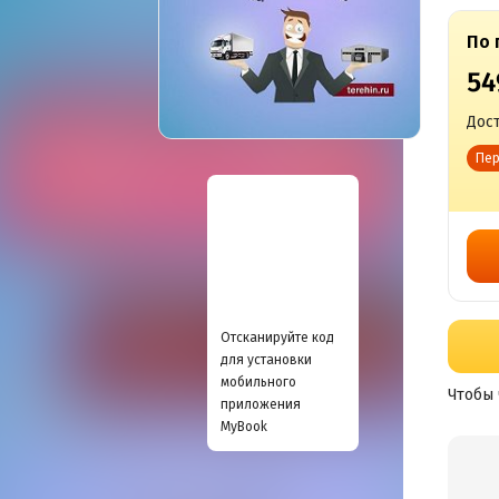
По 
54
Дост
Пер
Отсканируйте код
для установки
мобильного
Чтобы 
приложения
MyBook