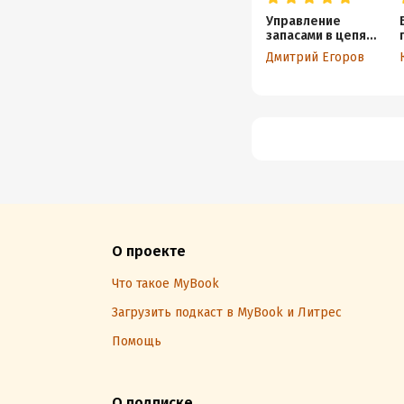
Управление
запасами в цепях
поставок. Как
Дмитрий Егоров
обеспечить
наличие и не
морозить деньги
на складах?
О проекте
Что такое MyBook
Загрузить подкаст в MyBook и Литрес
Помощь
О подписке