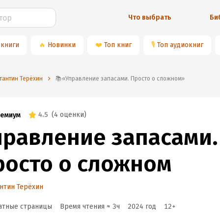
Что выбрать
Би
 книги
🔥
Новинки
❤️
Топ книг
🎙
Топ аудиокниг
стантин Терёхин
📚«Управление запасами. Просто о сложном»
4.5
(
4 оценки
)
емиум
правление запасами.
росто о сложном
нтин Терёхин
атные страницы
Время чтения ≈
3
ч
2024
год
12
+