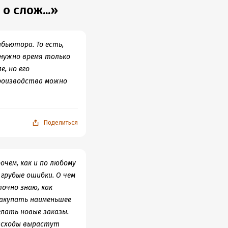
о слож...»
бьютора. То есть,
 нужно время только
, но его
производства можно
Поделиться
чем, как и по любому
грубые ошибки. О чем
точно знаю, как
закупать наименьшее
елать новые заказы.
расходы вырастут