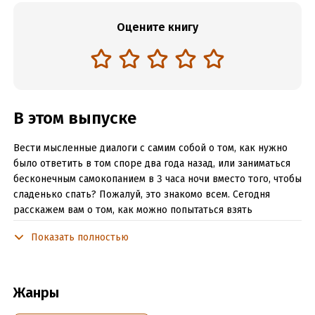
Оцените книгу
В этом выпуске
Вести мысленные диалоги с самим собой о том, как нужно
было ответить в том споре два года назад, или заниматься
бесконечным самокопанием в 3 часа ночи вместо того, чтобы
сладенько спать? Пожалуй, это знакомо всем. Сегодня
расскажем вам о том, как можно попытаться взять
тревожность под контроль с помощью метакогнитивных
Показать полностью
стратегий. Текстовая версия:
https://newochem.io/navyazchivyh-myslyah/ По материалам
Psyche Автор: Пиа Каллесен — психотерапевт и специалист
по метакогнитивной терапии, возглавляет несколько клиник
Жанры
в Дании. Озвучил Тарасов Валентин Переводили: Анастасия