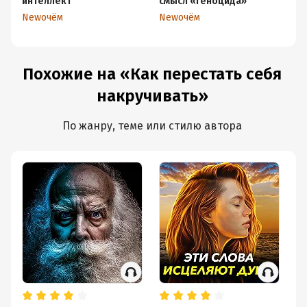
интеллект
смысл «геноцида»
на
ж
Newочём
Newочём
N
Похожие на «Как перестать себя
накручивать»
По жанру, теме или стилю автора