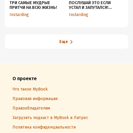
ТРИ САМЫЕ МУДРЫЕ
ПОСЛУШАЙ ЭТО ЕСЛИ
Ка
ПРИТЧИ НА ВСЮ ЖИЗНЬ!
УСТАЛ И ЗАПУТАЛСЯ!
ми
Эльчин Сафарли - Слова
мо
Instarding
Instarding
In
исцеляющие душу!
Еще
О проекте
Что такое MyBook
Правовая информация
Правообладателям
Загрузить подкаст в MyBook и Литрес
Политика конфиденциальности