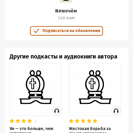
Newочём
140 книг
Подписаться на обновления
Другие подкасты и аудиокниги автора
Ум — это больше, чем
Жестокая борьба за
Ка