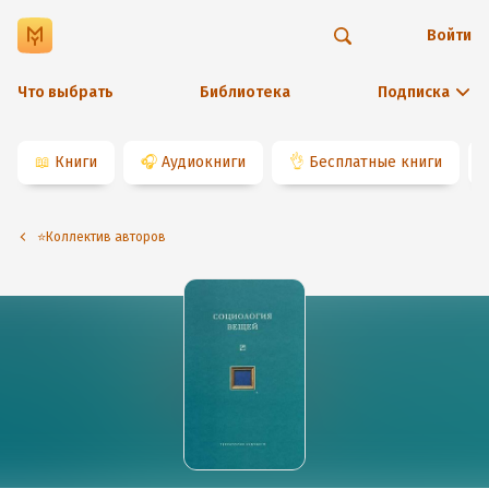
Войти
Что выбрать
Библиотека
Подписка
📖
Книги
🎧
Аудиокниги
👌
Бесплатные книги
⭐️Коллектив авторов