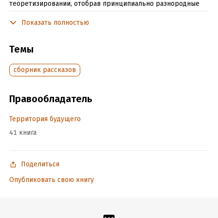
теоретизировании, отобрав принципиально разнородные
способы представления материальности средствами
Показать полностью
социологического воображения.
Темы
Подробная информация
сборник рассказов
Объем:
914791
Год издания:
2006
ISBN (EAN):
5911290251
Правообладатель
Время на чтение:
13
ч.
Территория будущего
41 книга
Поделиться
Опубликовать свою книгу