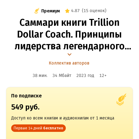
4.87
(
15 оценок
)
Премиум
Саммари книги Trillion
Dollar Coach. Принципы
лидерства легендарного
коуча Кремниевой долины
Коллектив авторов
Билла Кэмпбелла
38 мин.
34 Мбайт
2023
год
12
+
По подписке
549 руб.
Доступ ко всем книгам и аудиокнигам от 1 месяца
Первые 14 дней
бесплатно