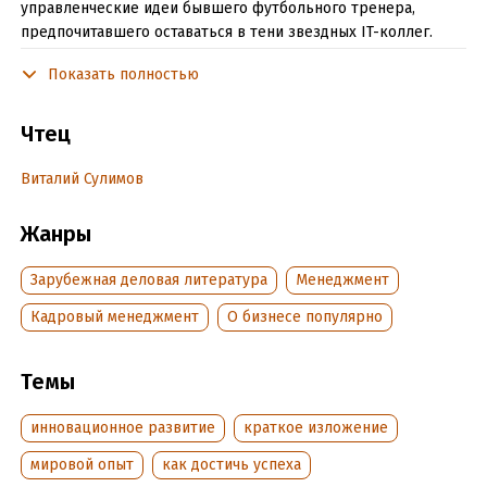
управленческие идеи бывшего футбольного тренера,
предпочитавшего оставаться в тени звездных IT-коллег.
Идеальный вариант для знакомства с принципами коучинга
Показать полностью
в компаниях мирового масштаба.
Саммари книги «Trillion Dollar Coach» подготовлено
Чтец
совместно с проектом MakeRight. Слушайте ключевые идеи
бестселлеров и выбирайте лучшее в мире книг!
Виталий Сулимов
Жанры
Подробная информация
Дата написания:
1 января 2023
Зарубежная деловая литература
Менеджмент
Год издания:
2023
Кадровый менеджмент
О бизнесе популярно
Дата поступления:
4 апреля 2023
ISBN (EAN):
9785041784409
Темы
инновационное развитие
краткое изложение
мировой опыт
как достичь успеха