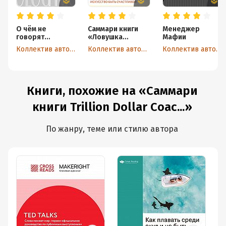
О чём не
Саммари книги
Менеджер
говорят
«Ловушка
Мафии
мужчины, или
счастья.
Коллектив авторов
Коллектив авторов
Коллектив авторов
Что мужчины
Перестаем
хотят от
переживать –
отношений на
начинаем жить»
самом деле
Книги, похожие на «Саммари
книги Trillion Dollar Coac...»
По жанру, теме или стилю автора