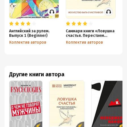
Английский за рулем.
Саммари книги «Ловушка
Са
Выпуск 1 (Beginner)
счастья. Перестаем
от
переживать – начинаем
Коллектив авторов
Коллектив авторов
Ко
жить»
Другие книги автора