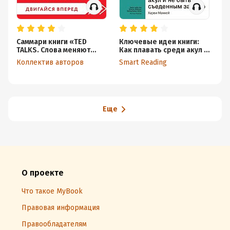
Саммари книги «TED
Ключевые идеи книги:
Об
TALKS. Слова меняют
Как плавать среди акул и
«
мир: первое
не быть съеденным
ум
Коллектив авторов
Smart Reading
официальное
заживо. Харви Маккей
руководство по
публичным
выступлениям»
Еще
О проекте
Что такое MyBook
Правовая информация
Правообладателям