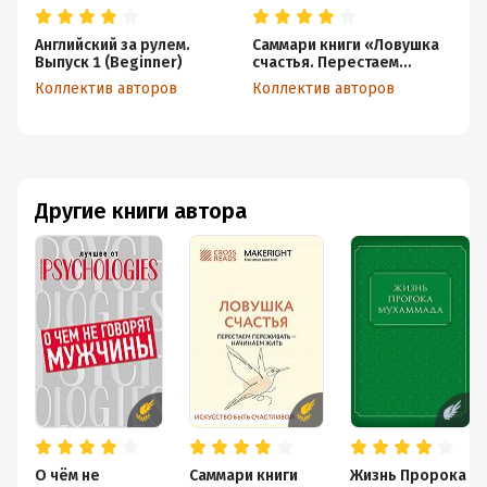
Английский за рулем.
Саммари книги «Ловушка
Са
Выпуск 1 (Beginner)
счастья. Перестаем
от
переживать – начинаем
Коллектив авторов
Коллектив авторов
Ко
жить»
Другие книги автора
О чём не
Саммари книги
Жизнь Пророка