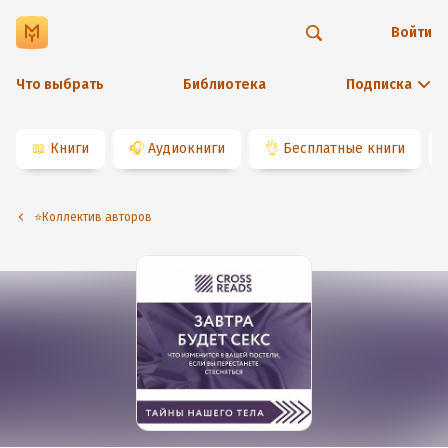
Войти
Что выбрать
Библиотека
Подписка
📖
Книги
🎧
Аудиокниги
👌
Бесплатные книги
⭐️Коллектив авторов