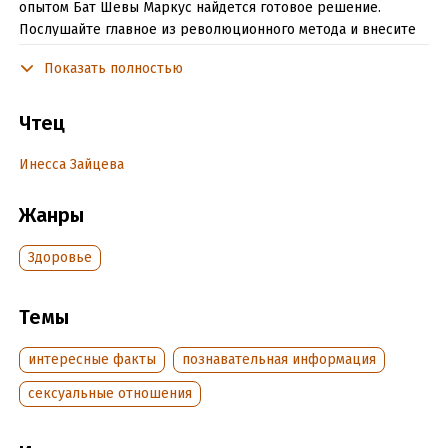
опытом Бат Шевы Маркус найдется готовое решение.
Послушайте главное из революционного метода и внесите
здоровый секс в расписание.
Показать полностью
Знакомьтесь с ключевыми идеями популярных книг,
экономьте время и выбирайте только лучшее с CrossReads.
Чтец
Инесса Зайцева
Подробная информация
Дата написания:
1 января 2022
Жанры
Год издания:
2022
Дата поступления:
8 мая 2026
Здоровье
ISBN (EAN):
9785041734596
Темы
интересные факты
познавательная информация
сексуальные отношения