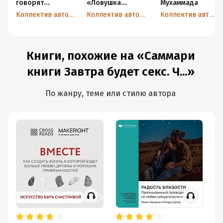
говорят
«Ловушка
Мухаммада
мужчины, или
счастья.
Коллектив авторов
Коллектив авторов
Коллектив авторов
Что мужчины
Перестаем
хотят от
переживать –
отношений на
начинаем жить»
самом деле
Книги, похожие на «Саммари
книги Завтра будет секс. Ч...»
По жанру, теме или стилю автора