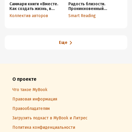
Саммари книги «Вместе.
Радость близости.
Са
Как создать жизнь, в
Проникновенный
«И
которой будет больше
путеводитель по любви,
Ка
Коллектив авторов
Smart Reading
Не
любви, дружбы и
сексуальности и браку.
бе
хороших
Манис Фридман, Рикардо
по
привязанностей»
Адлер. Саммари
Еще
О проекте
Что такое MyBook
Правовая информация
Правообладателям
Загрузить подкаст в MyBook и Литрес
Политика конфиденциальности