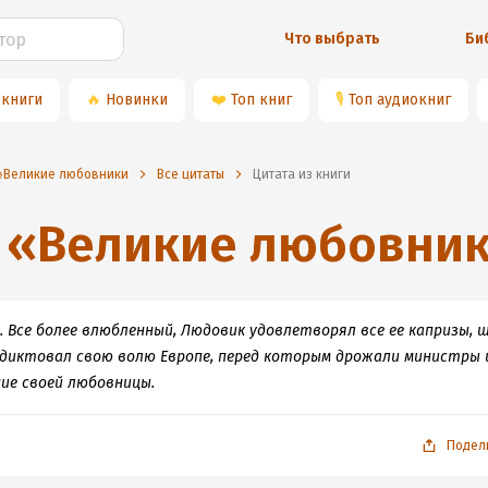
Что выбрать
Би
 книги
🔥
Новинки
❤️
Топ книг
🎙
Топ аудиокниг
Великие любовники
Все цитаты
Цитата из книги
«
Великие любовни
 Все более влюбленный, Людовик удовлетворял все ее капризы, 
 диктовал свою волю Европе, перед которым дрожали министры 
ие своей любовницы.
Подел