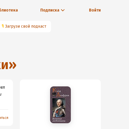
блиотека
Подписка
Войти
🎙
Загрузи свой подкаст
ки
»
шел
и
иться