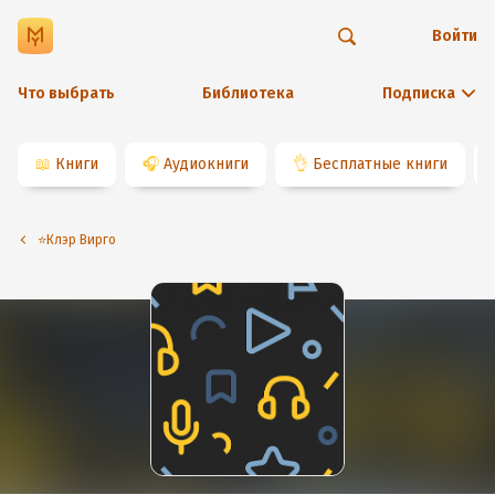
Войти
Что выбрать
Библиотека
Подписка
📖
Книги
🎧
Аудиокниги
👌
Бесплатные книги
⭐️Клэр Вирго