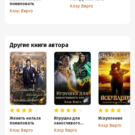
помиловать
п
Клэр Вирго
Клэр Вирго
Кл
Другие книги автора
Женить нельзя
Игрушка для
Искупление
помиловать
заносчивого
Клэр Вирго
эльфа
Клэр Вирго
Клэр Вирго