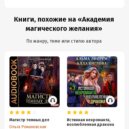
Книги, похожие на «Академия
магического желания»
По жанру, теме или стилю автора
Магистр темных дел
Истинная некроманта,
На
возлюбленная дракона
Ольга Романовская
Ва