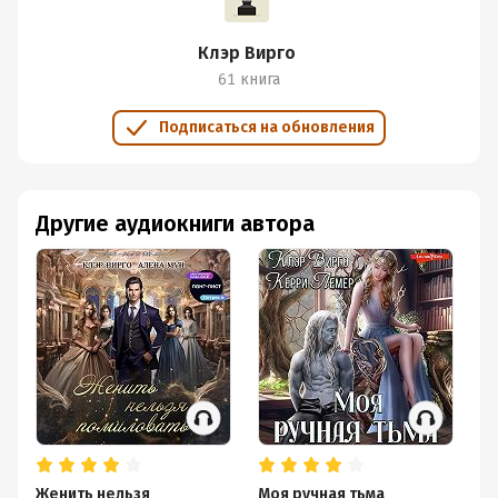
Клэр Вирго
61 книга
Подписаться на обновления
Другие аудиокниги автора
Женить нельзя
Моя ручная тьма
Пр