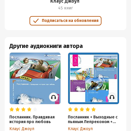
Клаус Джоул
ISBN (EAN):
9795944515574
45 книг
Подписаться на обновления
Другие аудиокниги автора
Посланник. Правдивая
Посланник + Выходные с
Де
история про любовь
пьяным Лепреконом +
То
Постыдная тайна
То
Клаус Джоул
Клаус Джоул
Кл