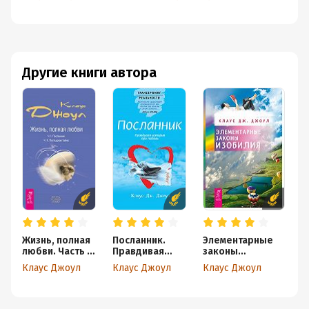
Другие книги автора
Жизнь, полная
Посланник.
Элементарные
Д
любви. Часть I.
Правдивая
законы
и
Посланник.
история про
Изобилия
в
Клаус Джоул
Клаус Джоул
Клаус Джоул
К
Часть II.
любовь
Постыдная
тайна