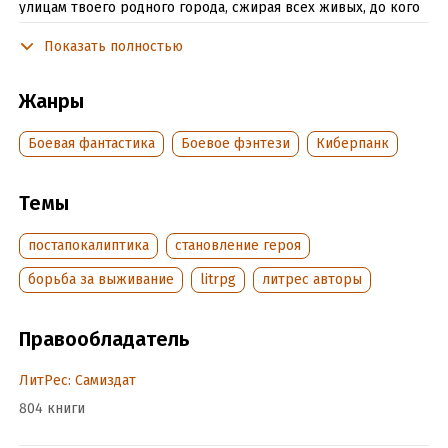
улицам твоего родного города, сжирая всех живых, до кого
они только смогли добраться. Ведь это чертов зомби-
Показать полностью
апокалипсис! Именно в такой обстановке и предстоит
выживать нашему герою, который смог ещё до прихода в
его мир.
Жанры
Боевая фантастика
Боевое фэнтези
Киберпанк
Подробная информация
Дата написания:
31 января 2018
Темы
Объем:
497734
Год издания:
2026
постапокалиптика
становление героя
Дата поступления:
31 марта 2026
борьба за выживание
litrpg
литрес авторы
ISBN (EAN):
9785532034969
Время на чтение:
7
ч.
Правообладатель
ЛитРес: Самиздат
804 книги