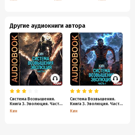
Прорыв
Другие аудиокниги автора
Система Возвышения.
Система Возвышения.
Си
Книга 3. Эволюция. Часть
Книга 3. Эволюция. Часть
Кн
2
1
Ча
Кин
Кин
К