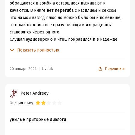
обращаются в зомби а оставшиеся выживают и
качаются. В книге нет перегиба с насилием и сексом
что на мой взгляд плюс но можно было бы и поменьше,
а то как ни книга все сразу нелюди и извращенцы
становятся через одного.
Слушал аудиоверсию и чтец понравился и в надежде
на то что сюжет дальше не сольют оценю в 3/5
Показать полностью
Для любителей литрпг должно зайти, если конечно вас
не испугает скудный слог.
20 января 2021
LiveLib
Поделиться
Peter Andreev
Оценил книгу
унылые приторные диалоги