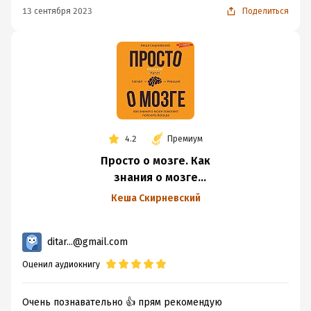
13 сентября 2023
Поделиться
Кто любит хороший, качественный нон-фикшн
Родителям, поскольку откроется понимание многих
деталей того, например, почему ребенок не может
перестать баловаться
Тем, кто открыт к новому и готов бороться за свои
нейронные связи узнавая новое, расширяя свой
кругозор.
Ссылка на книгу на сайте издательства
4.2
Премиум
Просто о мозге. Как
знания о мозге
помогают получить
Кеша Скирневский
больше
ditar...@gmail.com
Оценил аудиокнигу
Очень познавательно 👍 прям рекомендую