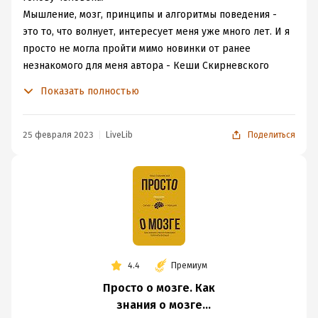
Мышление, мозг, принципы и алгоритмы поведения -
это то, что волнует, интересует меня уже много лет. И я
просто не могла пройти мимо новинки от ранее
незнакомого для меня автора - Кеши Скирневского
"Просто о мозге"
Показать полностью
.
Изначально меня, конечно же, привлекла яркая
обложка с зовущим для меня заголовком. Дальше
25 февраля 2023
LiveLib
Поделиться
аннотация. И все. Я пропала на несколько вечеров за
чтением.
И теперь хочу поделиться мыслями. Во-первых, с самых
первых страниц автор выбрал очень приятную, легкую
манеру повествования, складывается впечатление, что
ты с хорошим другом на кухне, который горячо и с
вдохновением говорит о мозге. Во-вторых, в процессе
4.4
Премиум
стиль повествования будет меняться, при чем
достаточно резко и это не просто так, автор даже
Просто о мозге. Как
сделает на этом акцент, поскольку это ярко опишет,
знания о мозге