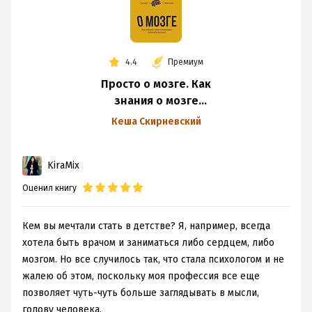
4.4
Премиум
Просто о мозге. Как
знания о мозге
помогают получить
Кеша Скирневский
больше
KiraMix
Оценил книгу
Кем вы мечтали стать в детстве? Я, например, всегда
хотела быть врачом и заниматься либо сердцем, либо
мозгом. Но все случилось так, что стала психологом и не
жалею об этом, поскольку моя профессия все еще
позволяет чуть-чуть больше заглядывать в мысли,
голову человека.