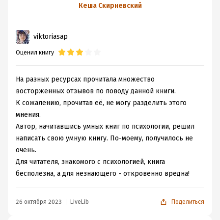
продемонстрирует одну из идей о мышлении.
помогают получить
Кеша Скирневский
Специально не раскрываю суть, так будет интереснее
больше
читать.
viktoriasap
В-третьих, отмечу для таких же как я, тех, кто лучше,
надежнее и проще воспринимает информацию через
Оценил книгу
картинки, схемы. Тут это все есть, да еще и подано все
с юмором.
На разных ресурсах прочитала множество
В-четвертых, каждая отдельная часть, не путать с
восторженных отзывов по поводу данной книги.
главой - это достаточно конкретный и нетривиальный
К сожалению, прочитав её, не могу разделить этого
вопрос. А ответы постепенно-постепенно складывают
мнения.
картину не только как работает мышление, куда
Автор, начитавшись умных книг по психологии, решил
делась свобода выбора, но и что главное, наверное,
написать свою умную книгу. По-моему, получилось не
показывают, что с этим делать и как научиться
очень.
использовать знания эффективно, а не просто
Для читателя, знакомого с психологией, книга
познакомиться, пойти дальше.
бесполезна, а для незнающего - откровенно вредна!
Помимо работы мышления, внимание уделяется и
построению эффективной коммуникации, здесь без
уловок программирования, но с акцентом на принципы
26 октября 2023
LiveLib
Поделиться
и более глубокое понимание процессов, которые при