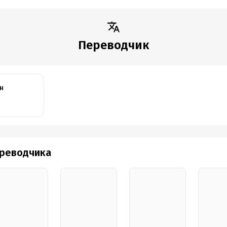
Переводчик
н
ереводчика