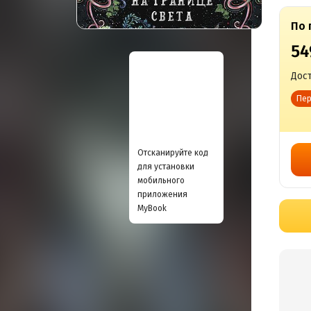
По 
54
Дост
Пер
Отсканируйте код
для установки
мобильного
приложения
MyBook