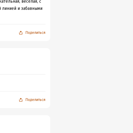
ательная, веселая, с
 линией и забавными
Поделиться
м юмора и
тейн
Поделиться