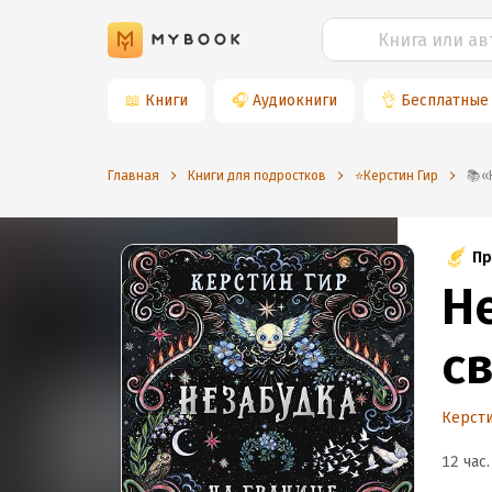
📖
Книги
🎧
Аудиокниги
👌
Бесплатные
Главная
Книги для подростков
⭐️Керстин Гир
Пр
Н
с
Керсти
12 час.