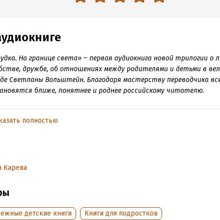
аудиокниге
удка. На границе света» ‒ первая аудиокнига новой трилогии о 
стве, дружбе, об отношениях между родителями и детьми в ве
де Светланы Вольштейн. Благодаря мастерству переводчика вс
ановятся ближе, понятнее и роднее российскому читателю.
ту Керстин Гир 8 национальных и зарубежных бестселлеров и 4
артины.
казать полностью
писательницы изданы общим тиражом более 10 000 000 экз.
 аудиокнигу известный блогер, певица, актриса Полина Карева.
а Карева
жет быть общего между самым популярным парнем в школе и тих
ой из набожной семьи? Каково это, когда тебе шестнадцать, а мам
ры
 на все выходные конфисковать твой телефон, да ещё и отключ
ет? А из одежды в шкафу только ненавистная блузка с рюшами?
бежные детские книги
Книги для подростков