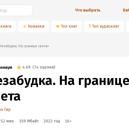
Что выбрать
Би
 книги
🔥
Новинки
❤️
Топ книг
🎙
Топ аудиокниг
📚«Незабудка. На границе света»
4.69
(
74 оценки
)
емиум
езабудка. На границ
вета
н Гир
 52 мин.
359 Мбайт
2022
год
16
+