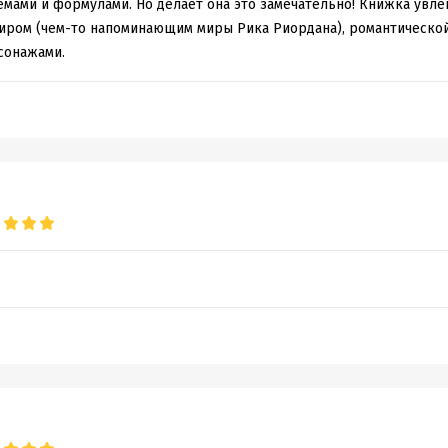
мами и формулами. Но делает она это замечательно! Книжка увлек
ычный, волшебный мир на грани добра и зла
ром (чем-то напоминающим миры Рика Риордана), романтической
рящие статуи, ожившие черепа и рыжеволосые феи
сонажами.
е и Жанна д’Арк уже совсем не те
ий и непринуждённый стиль, приправленный большим количество
и
ты «Таймлесс» останутся в восторге от встречи с…
м, сохраним интригу.
обная информация
дания:
2022
ISBN (EAN):
785436608099
оступления:
18 февраля 2026
Переводчик:
Светлана Вольш