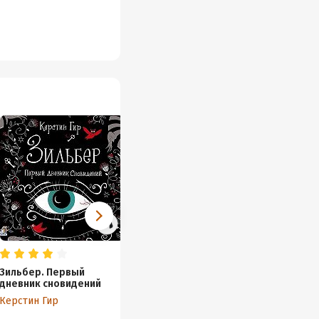
Зильбер. Первый
Незабудка. За гранью
дневник сновидений
возможного
Керстин Гир
Керстин Гир