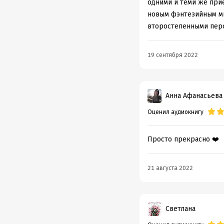
одними и теми же прие
• необ
новым фэнтезийным ми
• гово
второстепенными пер
• Ницш
19 сентября 2022
• лёгк
ирони
• фана
Анна Афанасьева
Впроче
Оценил аудиокнигу
Подр
Просто прекрасно ❤️
Год из
Дата п
21 августа 2022
Светлана