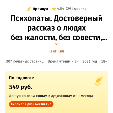
4.54
(
291 оценка
)
Премиум
Психопаты. Достоверный
рассказ о людях
без жалости, без совести,
без раскаяния
Кент Кил
307 печатных страниц
Время чтения ≈
8
ч
2021
год
18
+
По подписке
549 руб.
Доступ ко всем книгам и аудиокнигам от 1 месяца
Первые 14 дней
бесплатно