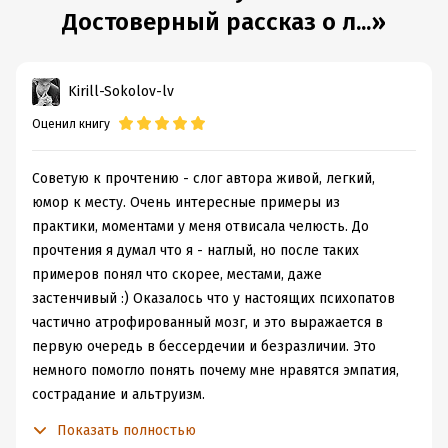
Подробная информация
Достоверный рассказ о л...»
Дата написания:
1 января 2014
Объем:
553483
Год издания:
2021
Kirill-Sokolov-lv
ISBN (EAN):
9785227058546
Оценил книгу
Переводчик:
Татьяна Шуликова
Время на чтение:
8
ч.
Советую к прочтению - слог автора живой, легкий,
юмор к месту. Очень интересные примеры из
практики, моментами у меня отвисала челюсть. До
прочтения я думал что я - наглый, но после таких
примеров понял что скорее, местами, даже
застенчивый :) Оказалось что у настоящих психопатов
частично атрофированный мозг, и это выражается в
первую очередь в бессердечии и безразличии. Это
немного помогло понять почему мне нравятся эмпатия,
сострадание и альтруизм.
плюсы:
Показать полностью
+ рассмотрено много случаев, в основном из практики