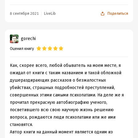
автора, но личности реальных исторических убийц
президентов тоже были интересны.
8 сентября 2021
LiveLib
Поделиться
+ после признаний что разговоры после научных
симпозиумов происходят под пивко, а анализ
литературы за бутылочкой вина, я проникся глубоким
gorechi
доверием к автору :) Мало кто об этом упоминает в
Оценил книгу
нон-фикшн.
+ упомянуты некоторые разделы мозга, за что они
отвечают и как и зачем применяют фМРТ и ЭЭГ.
Как, скорее всего, любой обыватель на моем месте, я
+ автор один из первых применял томографию, можно
ожидал от книги с таким названием и такой обложкой
сказать двигал науку о психопатах, а не засиживался
душераздирающих рассказов о безжалостных
только с опросниками (камень в огород психологии).
убийствах, страшных подробностей преступлений,
+ чувство умора уместно и по делу.
совершенных этими самыми психопатами. На деле же я
+ тот случай, когда видно что автор горит своим делом
прочитал прекрасную автобиографию ученого,
и разжигает интерес к теме и в тебе самом.
посветившего всю свою научную жизнь решению
вопроса, рождаются люди психопатами или же ими
становятся.
Автор книги на данный момент является одним из