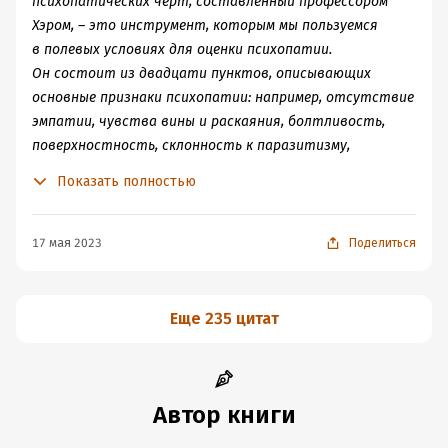
психопатических черт, составленный профессором
Хэром, – это инструмент, которым мы пользуемся
в полевых условиях для оценки психопатии.
Он состоит из двадцати пунктов, описывающих
основные признаки психопатии: например, отсутствие
эмпатии, чувства вины и раскаяния, болтливость,
поверхностность, склонность к паразитизму,
скудость эмоций, безответственность,
Показать полностью
импульсивность. Эти черты нужно оценивать
на протяжении всей жизни человека и во всех ее
областях. То есть, чтобы зафиксировать
17 мая 2023
Поделиться
«отсутствие эмпатии» по перечню, нужны
свидетельства, что эта черта присутствует во всех
аспектах жизни – дома, на работе, в школе, в общении
Еще 235 цитат
с родными, друзьями и возлюбленными. Каждый
из двадцати пунктов оценивается по трехбалльной
шкале: 0 – неприменимо; 1 – применимо в некоторой
степени и 2 – безусловно применимо во многих
Автор книги
отношениях.