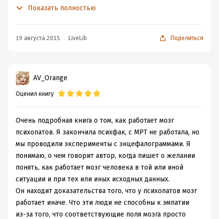
светил мирового уровня в изучении мозга и влиянии
Показать полностью
его патологий на развитие антисоциального поведения.
Главным выводом его работы и, следовательно, этой
книги является то, что существует прямая и устойчивая
19 августа 2015
LiveLib
Поделиться
связь между нарушением развития определенных
отделов мозга и формированием психопатии. То есть,
фактически, этот человек почти доказал, что психопаты
AV_Orange
своей психопатией больны. Более того, диагноз
Оценил книгу
"психопат" можно поставить на основе объективных
исследований мозга при помощи МРТ.
Сама же книга является прекрасным образцом
Очень подробная книга о том, как работает мозг
автобиографии увлеченного человека. Автору явно
психопатов. Я закончила психфак, с МРТ не работала, но
хочется как рассказать нам о научной и исторической
мы проводили эксперименты с энцефалограммами. Я
подоплеке вопроса, пощекотать нам нервы
понимаю, о чем говорит автор, когда пишет о желании
некоторыми примерами из жизни, но при этом его так
понять, как работает мозг человека в той или иной
и тянет похвастаться своими достижениями и вкладом
ситуации и при тех или иных исходных данных.
в развитие науки. Благо, хвастаться там есть чем. Но
Он находит доказательства того, что у психопатов мозг
самый большой твист читателя ждет в самом конце. В
работает иначе. Что эти люди не способны к эмпатии
лучших традициях жанра, Кент А. Кил одним абзацем
из-за того, что соответствующие поля мозга просто