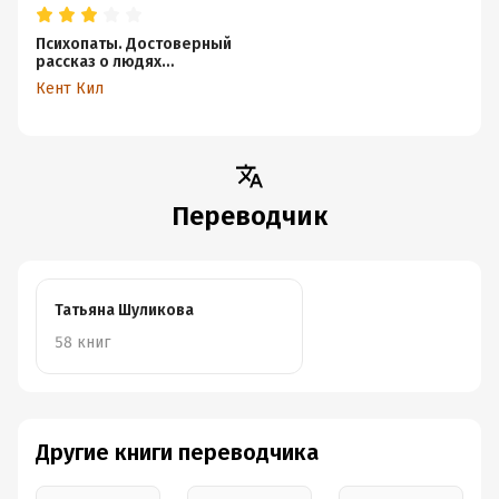
Психопаты. Достоверный
рассказ о людях
без жалости,
Кент Кил
без совести,
без раскаяния
Переводчик
Татьяна Шуликова
58 книг
Другие книги переводчика