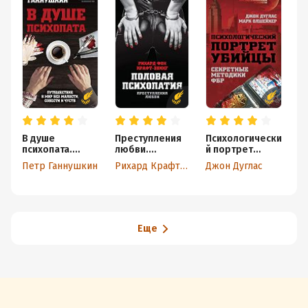
В душе
Преступления
Психологически
П
психопата.
любви.
й портрет
п
Путешествие в
Половая
убийцы.
Петр Ганнушкин
Рихард Крафт-Эбинг
Джон Дуглас
В
мир без
психопатия
Методики ФБР
жалости,
совести и
чувств
Еще