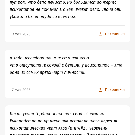
нутром, что дело нечисто, но большинство жертв
них? Сажать пожизненно? Отменить мораторий на
психопатов не понимали, с кем имеют дело, иначе они
смертную казнь? Или искать другие варианты, в
убежали бы оттуда со всех ног.
частности, возможности профилактики преступлений,
когда известно, что психопатия видна уже в детстве?
19 мая 2023
Поделиться
Словом, книга дает много информации о том, как
работает мозг психопата, и много поводов задуматься,
что нам дают эти знания.
в ходе исследования, мне станет ясно,
что отсутствие связей с детьми у психопатов – это
одна из самых ярких черт личности.
17 мая 2023
Поделиться
После ухода Гордона я достал свой экземпляр
Руководства по применению исправленного перечня
психопатических черт Хэра (ИППЧ){1}. Перечень