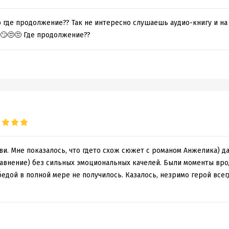
 где продолжение?? Так не интересно слушаешь аудио-книгу и на 
🙄😒😒 Где продолжение??
и. Мне показалось, что гдето схож сюжет с романом Анжелика) д
авнение) без сильных эмоциональных качелей. Были моменты вро
едой в полной мере не получилось. Казалось, незримо герой всегд