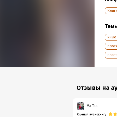
Год из
Дата п
Книг
Тем
иные
прот
влас
Отзывы на ау
Ма Тэа
Оценил аудиокнигу