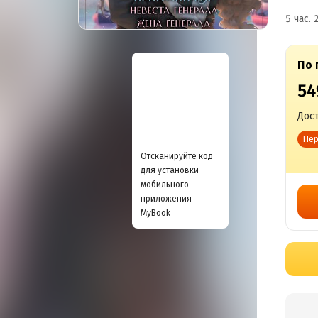
5 час. 
По 
54
Дост
Пер
Отсканируйте код
для установки
мобильного
приложения
MyBook