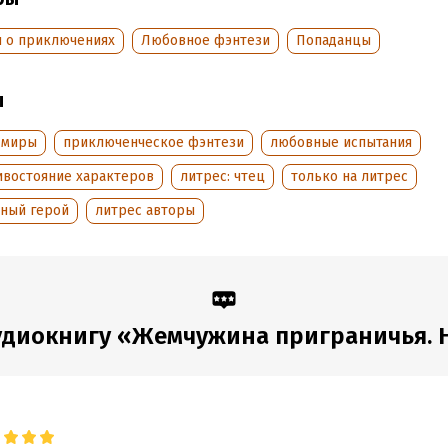
дания:
2024
оступления:
8 сентября 2024
и о приключениях
Любовное фэнтези
Попаданцы
ы
 миры
приключенческое фэнтези
любовные испытания
ивостояние характеров
литрес: чтец
только на литрес
тный герой
литрес авторы
диокнигу «Жемчужина приграничья. Не