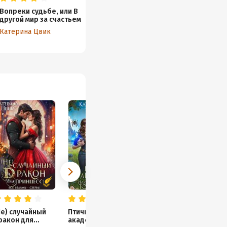
Вопреки судьбе, или В
Нечаянное счастье для
другой мир за счастьем
попаданки, или Бабушка
снова девушка
Катерина Цвик
Катерина Цвик
Не) случайный
Птичка в
ракон для
академии, или