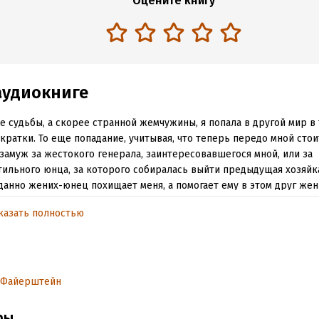
Оцените книгу
аудиокниге
е судьбы, а скорее странной жемчужины, я попала в другой мир в
кратки. То еще попадание, учитывая, что теперь передо мной стои
замуж за жестокого генерала, заинтересовавшегося мной, или за
ильного юнца, за которого собиралась выйти предыдущая хозяйк
анно жених-юнец похищает меня, а помогает ему в этом друг жен
ла…*Перед вами первый том цикла «Жемчужина приграничья». В 
казать полностью
и «Невеста генерала» и «Жена генерала»*
xwell – Invitation to the Castle Ball
 Файерштейн
обная информация
аписания:
7 августа 2024
ры