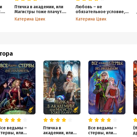
и
Птичка в академии, или
Любовь – не
.
Магистры тоже плачут.
обязательное условие,
Книга 2
или Попаданка решит
Катерина Цвик
Катерина Цвик
сама!
втора
Все ведьмы –
Птичка в
Все ведьмы –
(
стервы, или
академии, или
стервы, или
д