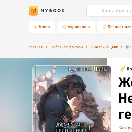
📖
Книги
🎧
Аудиокниги
👌
Бесплатные
Главная
Любовное фэнтези
⭐️Катерина Цвик
Пр
Ж
Н
г
Катер