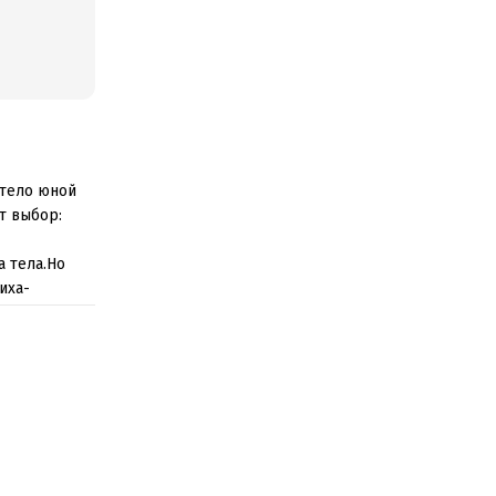
 тело юной
т выбор:
а тела.Но
иха-
него вошли