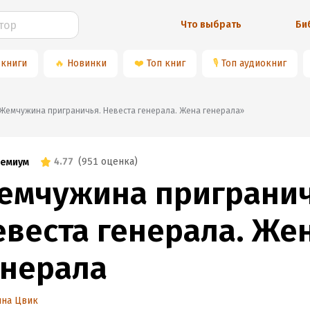
Что выбрать
Би
 книги
🔥
Новинки
❤️
Топ книг
🎙
Топ аудиокниг
📚«Жемчужина приграничья. Невеста генерала. Жена генерала»
4.77
(
951 оценка
)
емиум
емчужина пригранич
евеста генерала. Же
енерала
ина Цвик