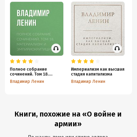
Полное собрание
Империализм как высшая
Ва
сочинений. Том 18.
стадия капитализма
Вл
Материализм и
Владимир Ленин
Владимир Ленин
эмпириокритицизм
Книги, похожие на «О войне и
армии»