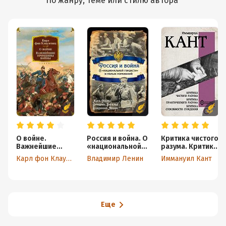
По жанру, теме или стилю автора
О войне.
Россия и война. О
Критика чистого
Важнейшие
«национальной
разума. Критика
принципы войны
гордости» и
практического
Карл фон Клаузевиц
Владимир Ленин
Иммануил Кант
пользе
разума. Критика
поражений
способности
суждения
Еще