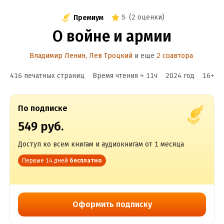
5
(
2 оценки
)
Премиум
О войне и армии
Владимир Ленин
,
Лев Троцкий
и еще
2 соавтора
416 печатных страниц
Время чтения ≈
11
ч
2024
год
16
+
По подписке
549 руб.
Доступ ко всем книгам и аудиокнигам от 1 месяца
Первые 14 дней
бесплатно
Оформить подписку