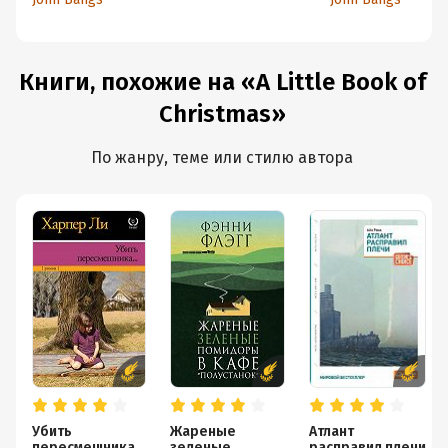
Книги, похожие на «A Little Book of
Christmas»
По жанру, теме или стилю автора
Убить
Жареные
Атлант
пересмешника
зеленые
расправил плечи