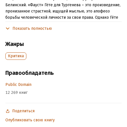
Белинский. «Фауст» Гёте для Тургенева – это произведение,
пронизанное страстной, ищущей мыслью, это апофеоз
борьбы человеческой личности за свои права. Однако Гёте
ограничил страстные поиски Фаустом истинного смысла
Показать полностью
жизни узкой сферой «лично-человеческого», и в этом
Тургенев видел причину неудачи второй части трагедии,
считая, что задачей исторического прогресса является не
Жанры
счастье отдельной человеческой личности, но уничтожение
всякой возможности нищих на земле.
Критика
Подробная информация
Правообладатель
Дата написания:
1 января 1845
Public Domain
Объем:
108983
12 269 книг
Год издания:
2026
Время на чтение:
2
ч.
Поделиться
Опубликовать свою книгу