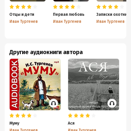
Отцы и дети
Первая любовь
Записки охотник
Иван Тургенев
Иван Тургенев
Иван Тургенев
Другие аудиокниги автора
Муму
Ася
М
Иван Тургенев
Иван Тургенев
Ив