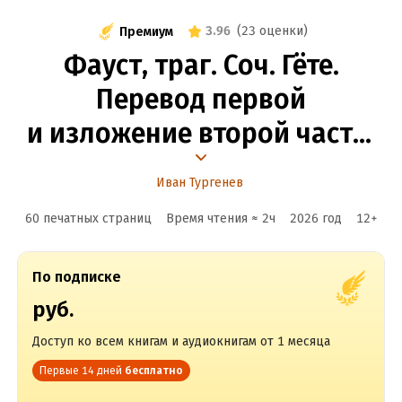
3.96
(
23 оценки
)
Премиум
Фауст, траг. Соч. Гёте.
Перевод первой
и изложение второй части.
М. Вронченко
Иван Тургенев
60 печатных страниц
Время чтения ≈
2
ч
2026
год
12
+
По подписке
руб.
Доступ ко всем книгам и аудиокнигам от 1 месяца
Первые 14 дней
бесплатно