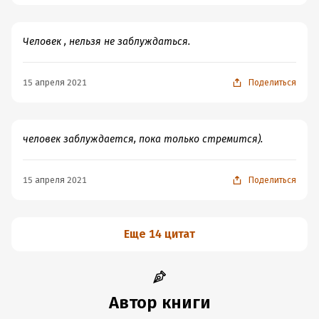
сказал, дотошный, почти построчный, где он попутно и
подправляет переводчика,давая свой вариант.
Кстати,эти варианты были учтены переводчиком при
Человек , нельзя не заблуждаться.
последующем издании произведения.
Думаю, если кто из лингвистов на сайте не знаком с
15 апреля 2021
Поделиться
этой статьей Тургенева, не пожалеет, ознакомившись с
ней.
человек заблуждается, пока только стремится).
15 апреля 2021
Поделиться
Еще 14 цитат
Автор книги