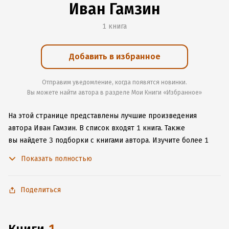
Иван Гамзин
1 книга
Добавить в избранное
Отправим уведомление, когда появятся новинки.
Вы можете найти автора в разделе Мои Книги «Избранное»
На этой странице представлены лучшие произведения
автора Иван Гамзин.
В список входят 1 книга.
Также
вы найдете 3 подборки с книгами автора.
Изучите более 1
отзыв о творчестве автора и начните читать или слушать
Показать полностью
книги Иван Гамзин онлайн прямо на сайте, установите наше
удобное приложение для iOS или Android, чтобы
не расставаться с любимыми произведениями даже без
Поделиться
подключения к интернету.