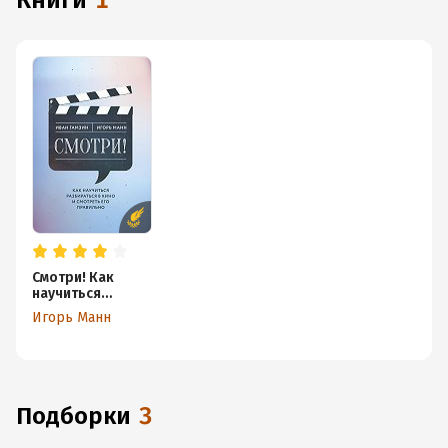
книги
1
Смотри! Как
научиться
разбираться в
Игорь Манн
кино и смотреть
его правильно
Подборки
3