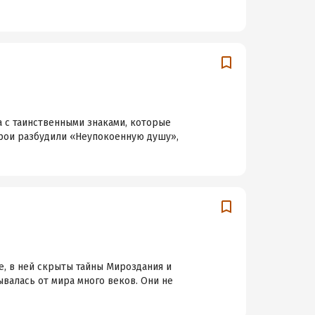
а с таинственными знаками, которые
ерои разбудили «Неупокоенную душу»,
е, в ней скрыты тайны Мироздания и
валась от мира много веков. Они не