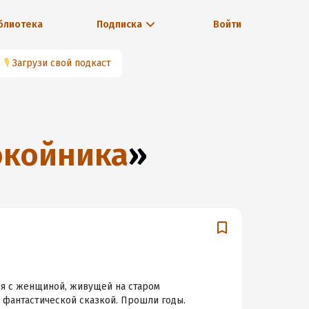
блиотека
Подписка
Войти
🎙
Загрузи свой подкаст
окойника
»
ся с женщиной, живущей на старом
м фантастической сказкой. Прошли годы.