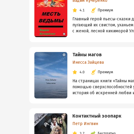
Вадим Кучеренко
4.1
Премиум
Главный герой пьесы-сказки 
пугающий их свистом, уханьем 
с женой, лесной кикиморой Уль
Тайны магов
Инесса Зайцева
4.0
Премиум
На страницах книги «Тайны ма
помощью сверхспособностей у
история об искренней любви 
Контактный зоопарк
Петр Ингвин
3.7
Бесплатно