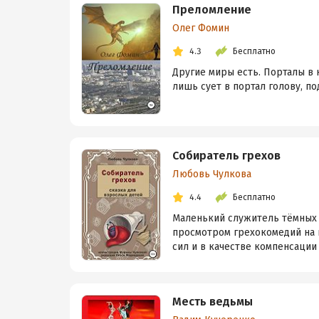
Преломление
Олег Фомин
4.3
Бесплатно
Другие миры есть. Порталы в 
лишь сует в портал голову, п
Собиратель грехов
Любовь Чулкова
4.4
Бесплатно
Маленький служитель тёмных 
просмотром грехокомедий на п
сил и в качестве компенсации 
Месть ведьмы