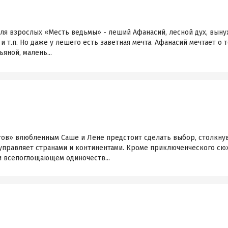
для взрослых «Месть ведьмы» - леший Афанасий, лесной дух, вын
и т.п. Но даже у лешего есть заветная мечта. Афанасий мечтает о
яной, малень...
гов» влюбленным Саше и Лене предстоит сделать выбор, столкнув
правляет странами и континентами. Кроме приключенческого сю
и всепоглощающем одиночеств...