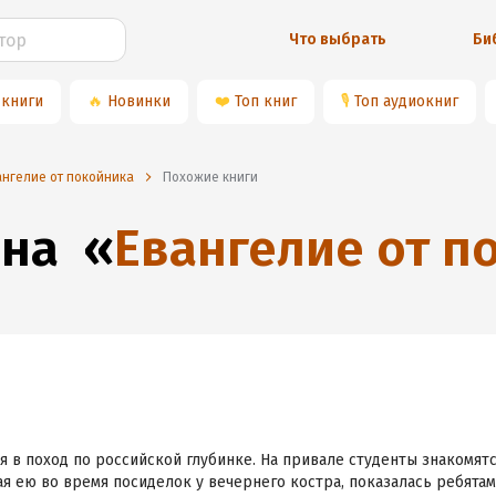
Что выбрать
Би
 книги
🔥
Новинки
❤️
Топ книг
🎙
Топ аудиокниг
ангелие от покойника
Похожие книги
 на
«
Евангелие от п
я в поход по российской глубинке. На привале студенты знакомят
ая ею во время посиделок у вечернего костра, показалась ребята