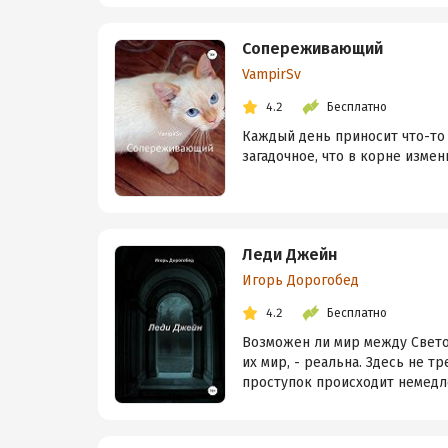
Сопереживающий
VampirSv
4.2
Бесплатно
Каждый день приносит что-то 
загадочное, что в корне изме
Леди Джейн
Игорь Дорогобед
4.2
Бесплатно
Возможен ли мир между Светом
их мир, - реальна. Здесь не т
проступок происходит немедле