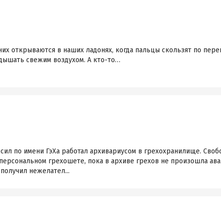
них открываются в наших ладонях, когда пальцы скользят по пере
одышать свежим воздухом. А кто-то…
сил по имени ГэХа работал архивариусом в грехохранилище. Своб
ерсональном грехошете, пока в архиве грехов не произошла ава
получил нежелател...