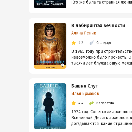
Кто же была та странная женщи
В лабиринтах вечности
Алина Реник
4.2
Стандарт
В 1965 году при строительств
невозможно было прочесть. О
тысячи лет блуждающую между м
Башня Слуг
Илья Ермаков
4.4
Бесплатно
1974 год. Советские археолог
Вселенной. Десять археологов
догадываются, какие страшные 