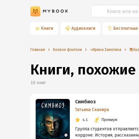
📖
Книги
🎧
Аудиокниги
👌
Бесплатные
Главная
Боевое фэнтези
⭐️Ирина Замотина
📚Ев
Книги, похожие
10
книг
Симбиоз
Татьяна Сканира
4.1
Премиум
Группа студентов отправляетс
кордоне. История, рассказанн