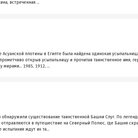
на, встреченная ...
е Асуанской плотины в Египте была найдена одинокая усыпальниц
прометчиво открыв усыпальницу и прочитав таинственное имя, г
ирами... 1985, 1912, ...
и обнаружили существование таинственной Башни Слуг. По легенд
 отправляются в путешествие на Северный Полюс, где Башня скры
испытания ждут их та...