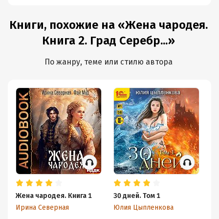
Книги, похожие на «Жена чародея.
Книга 2. Град Серебр...»
По жанру, теме или стилю автора
Жена чародея. Книга 1
30 дней. Том 1
М
Ирина Северная
Юлия Цыпленкова
Ан