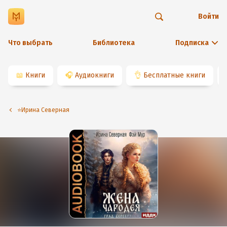
Войти
Что выбрать
Библиотека
Подписка
📖
Книги
🎧
Аудиокниги
👌
Бесплатные книги
⭐️Ирина Северная