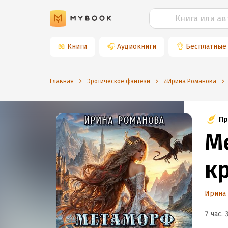
📖
Книги
🎧
Аудиокниги
👌
Бесплатные
Главная
Эротическое фэнтези
⭐️Ирина Романова
Пр
М
к
Ирина
7 час. 