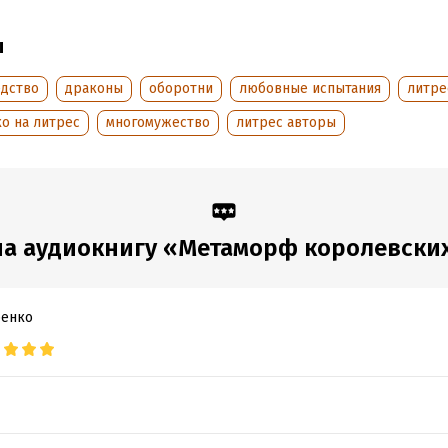
ы
едство
драконы
оборотни
любовные испытания
литре
о на литрес
многомужество
литрес авторы
а аудиокнигу «Метаморф королевски
енко