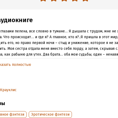
аудиокниге
глазами пелена, все словно в тумане… Я дышала с трудом, мне не 
а. Что происходит… и где я? А главное, кто я?..Я пришла в этот мир
ить его, но право первой ночи – стыд и унижение, которое я не з
ть. Моя сестра отдала меня вместо себя лорду, а затем, скрывая с
а, как рабыню для утех. Два брата… оба мои судьбы, один – ненав
 – друг и наставник. Хочу ли я принять такую судьбу, если она в м
казать полностью
обная информация
аписания:
19 июня 2024
 Крауклис
дания:
2024
оступления:
20 июня 2024
ры
вное фэнтези
Эротическое фэнтези