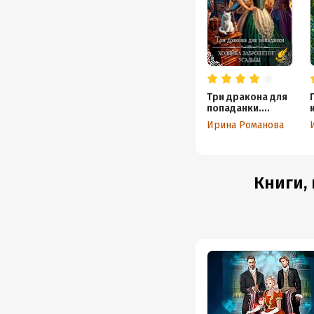
Три дракона для
попаданки.
Хозяйка
Ирина Романова
заброшенной
усадьбы
Книги,