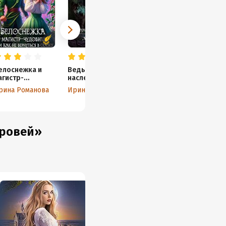
елоснежка и
Ведьма в
агистр-
наследство.
удовище, или
Дикая стая
рина Романова
Ирина Романова
ак не вернуться
 сказку
кровей»