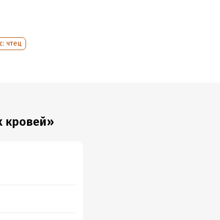
с: чтец
х кровей»