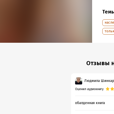
Тем
насл
тольк
Отзывы н
Людмила Шинкар
Оценил аудиокнигу
обалденная книга