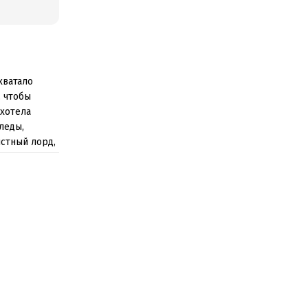
хватало
, чтобы
ахотела
леды,
истный лорд,
оих руках?