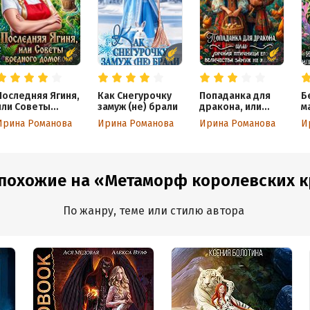
Последняя Ягиня,
Как Снегурочку
Попаданка для
Б
или Советы
замуж (не) брали
дракона, или
м
вредного
Личная птичница
ч
Ирина Романова
Ирина Романова
Ирина Романова
И
домового
Его Величества
К
замуж не желает!
в
 похожие на «Метаморф королевских 
По жанру, теме или стилю автора