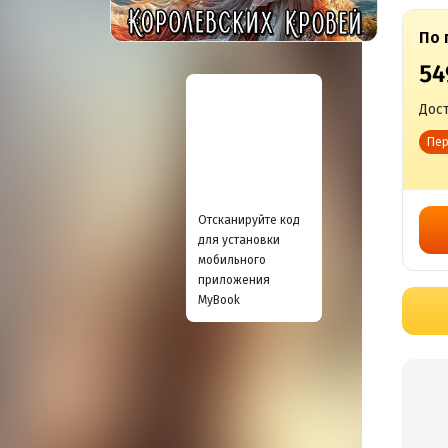
По 
54
Дост
Пер
Отсканируйте код
для установки
мобильного
приложения
MyBook