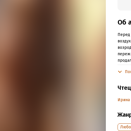
Об 
Перед 
воздух
возрод
пережи
продал
другой
По
Подр
Чтец
Дата н
Ирина
Год из
Дата п
Жан
Любо