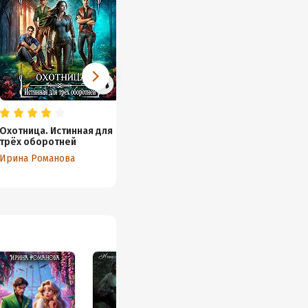
Охотница. Истинная для
Три дракона для
Моя ли
трёх оборотней
травницы
Заметк
Ирина Романова
Ирина Романова
Ирина 