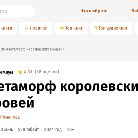
Что выбрать
Би
 книги
🔥
Новинки
❤️
Топ книг
🎙
Топ аудиокниг
📚«Метаморф королевских кровей»
4.31
(
36 оценок
)
емиум
етаморф королевски
ровей
 Романова
30 мин.
528 Мбайт
2024
год
18
+