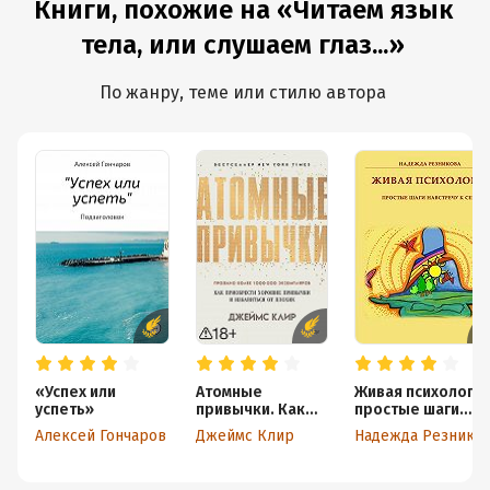
Книги, похожие на «Читаем язык
счастливым
народные
рецепты,
тела, или слушаем глаз...»
фитотерапия
для улучшения
мышления и
По жанру, теме или стилю автора
интеллекта
«Успех или
Атомные
Живая психология
успеть»
привычки. Как
простые шаги
приобрести
навстречу к себе
Алексей Гончаров
Джеймс Клир
Надежда Резнико
хорошие
привычки и
избавиться от