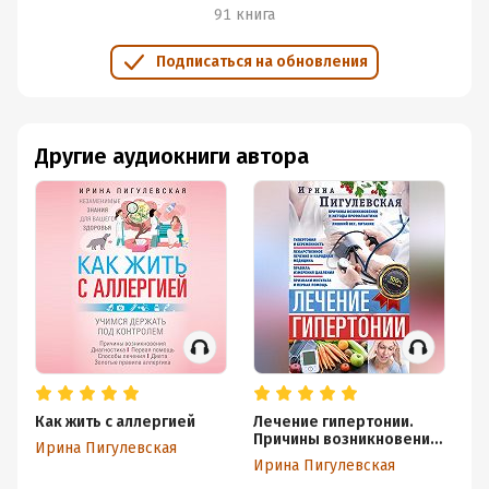
91 книга
Подписаться на обновления
Другие аудиокниги автора
Как жить с аллергией
Лечение гипертонии.
Ко
Причины возникновения
ис
Ирина Пигулевская
и методы профилактики.
по
Ирина Пигулевская
Ир
Лишний вес. Питание.
пр