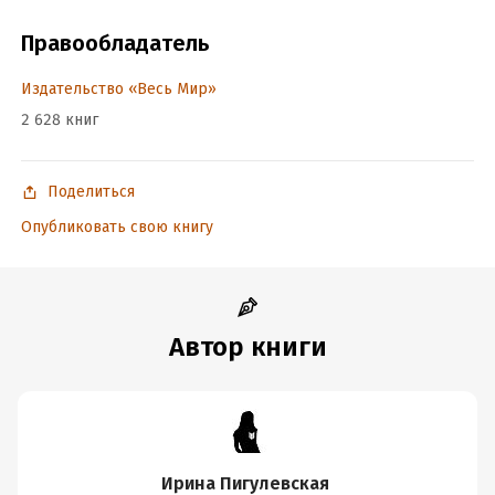
Правообладатель
Подробная информация
Издательство «Весь Мир»
Дата написания:
1 января 2025
2 628 книг
Год издания:
2025
Дата поступления:
6 марта 2025
Поделиться
Опубликовать свою книгу
Автор книги
Ирина Пигулевская