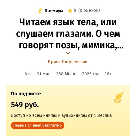
0
(
0 оценок
)
Премиум
Читаем язык тела, или
слушаем глазами. О чем
говорят позы, мимика,
жесты. Учимся понимать
Ирина Пигулевская
взрослых и малышей
6 час. 31 мин.
358 Мбайт
2025
год
16
+
По подписке
549 руб.
Доступ ко всем книгам и аудиокнигам от 1 месяца
Первые 14 дней
бесплатно