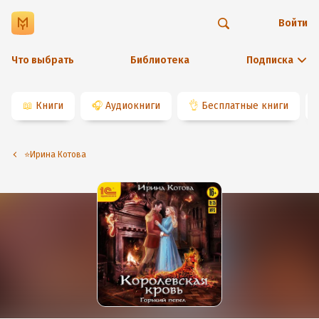
Войти
Что выбрать
Библиотека
Подписка
📖
Книги
🎧
Аудиокниги
👌
Бесплатные книги
⭐️Ирина Котова