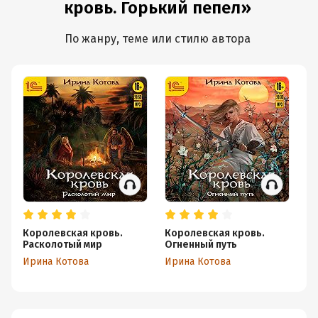
кровь. Горький пепел»
По жанру, теме или стилю автора
Королевская кровь.
Королевская кровь.
Ко
Расколотый мир
Огненный путь
Те
Ирина Котова
Ирина Котова
Ир