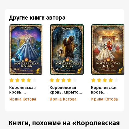
Другие книги автора
Королевская
Королевская
Королевская
кровь.
кровь. Скрытое
кровь.
Связанные
пламя
Проклятый трон
Ирина Котова
Ирина Котова
Ирина Котова
судьбы
Книги, похожие на «Королевская