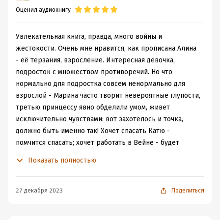
Оценил аудиокнигу
Увлекательная книга, правда, много войны и
жестокости. Очень мне нравится, как прописана Алина
- её терзания, взросление. Интересная девочка,
подросток с множеством противоречий. Но что
нормально для подростка совсем ненормально для
взрослой - Марина часто творит невероятные глупости,
третью принцессу явно обделили умом, живет
исключительно чувствами: вот захотелось и точка,
должно быть именно так! Хочет спасать Катю -
помчится спасать; хочет работать в Вейне - будет
работать в Вейне… и не важно, что думают другие, как
Показать полностью
страдают другие, ведь принцесса решила! И не
спишешь это на гормоны, это исключительно характер.
Люка невероятно жаль: он стратег, умеет настоять на
27 декабря 2023
Поделиться
своем, но столкнулся с глупой бабой и пострадал от
этого…