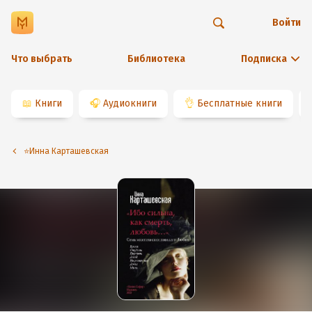
Войти
Что выбрать
Библиотека
Подписка
📖
Книги
🎧
Аудиокниги
👌
Бесплатные книги
⭐️Инна Карташевская