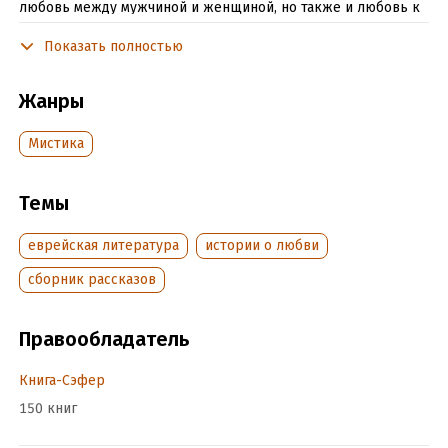
любовь между мужчиной и женщиной, но также и любовь к
ребенку, любовь собаки к своему хозяину, любовь к другу, к
Показать полностью
деньгам, к своему делу. Каждый из рассказов
последовательно раскрывает один из этих аспектов. Все
мистические явления происходят на фоне реальной жизни,
Жанры
в которую вторгается смерть.
Мистика
Подробная информация
Темы
Дата написания:
1 января 2013
Объем:
528988
еврейская литература
истории о любви
Год издания:
2013
сборник рассказов
Дата поступления:
21 ноября 2017
Время на чтение:
8
ч.
Правообладатель
Книга-Сэфер
150 книг