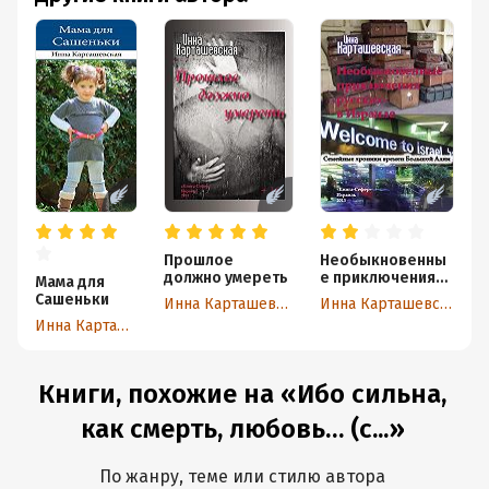
Прошлое
Необыкновенны
П
должно умереть
е приключения
Мама для
«русских» в
Сашеньки
Инна Карташевская
Инна Карташевская
Израиле.
Инна Карташевская
Семейные
хроники времен
Большой Алии
Книги, похожие на «Ибо сильна,
как смерть, любовь… (с...»
По жанру, теме или стилю автора