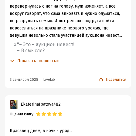
перевернулась с ног на голову, муж изменяет, а все
вокруг говорят, что сама виновата и нужно одуматься,
не разрушать семью. И вот решают подруги пойти
повеселиться на празднике первого урожая, где
девушка невольно стала участницей аукциона невест...
"– Это – аукцион невест!
– В смысле?
– В самом прямом. Старинный обычай
Показать полностью
Тихобережья. Каждый год в день первого
урожая устраивают аукцион, на котором
любой парень может «купить» себе
3 сентября 2025
LiveLib
Поделиться
невесту. Обычно в нем участвуют уже
сложившиеся пары. Считается, что такие
союзы благословляет сама Любовь. Иногда
приходят пары, чей брак не одобряют
EkaterinaIpatova482
родители, потому что не верят в
искренность чувств и намерений. А
Оценил книгу
бывает, что на аукцион записываются
свободные девушки в поисках истинной
любви. У каждой участницы на руке
Красавец днем, в ночи - урод...
появляется ленточка, обозначающая ее