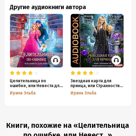
Другие аудиокниги автора
Целительница по
Звездная карта для
Ло
ошибке, или Невеста для
принца, или Странности
Ир
лорда
императорского отбора
Ирина Эльба
Ирина Эльба
Книги, похожие на «Целительница
по ошибке, или Невест...»