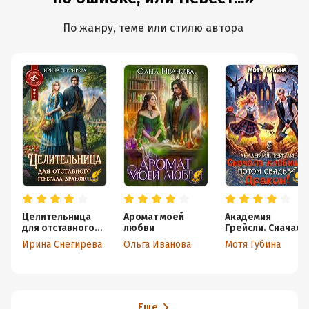
По жанру, теме или стилю автора
Целительница
Аромат моей
Академия
для отставного
любви
Грейсли. Сначала
генерала
кладбище, потом
Ирина Снегирева
Ольга Иванова
Мотя Губина
драконов
свадьба, Дракон!
Еще