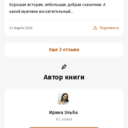
на поиски артефакта и своего счастья...
историю, и очень надеюсь, что это не последняя книга
Хорошая история, небольшая, добрая сказочная. А
Милая, небольшая история о попытке снова стать
по этому миру))
какой мужчина восхитительный…
счастливой. Читается книга легко и быстро. Советую её
к прочтению. Спасибо авторам за творчество!
21 марта 2026
Поделиться
Еще 3 отзыва
Автор книги
Ирина Эльба
81 книга