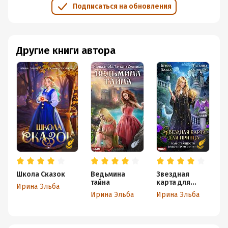
Подписаться на обновления
Другие книги автора
Школа Сказок
Ведьмина
Звездная
Т
тайна
карта для
з
Ирина Эльба
принца, или
л
Ирина Эльба
Ирина Эльба
И
Странности
Н
императорско
и
го отбора
р