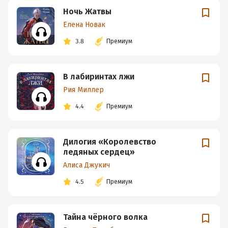
Ночь Жатвы
Елена Новак
3.8
Премиум
В лабиринтах лжи
Рия Миллер
4.4
Премиум
Дилогия «Королевство
ледяных сердец»
Алиса Джукич
4.5
Премиум
Тайна чёрного волка