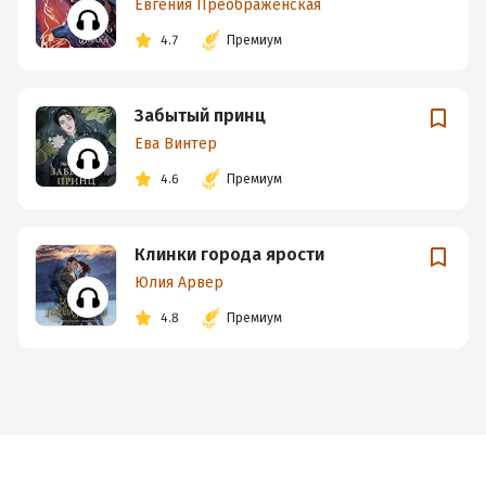
Евгения Преображенская
4.7
Премиум
Забытый принц
Ева Винтер
4.6
Премиум
Клинки города ярости
Юлия Арвер
4.8
Премиум