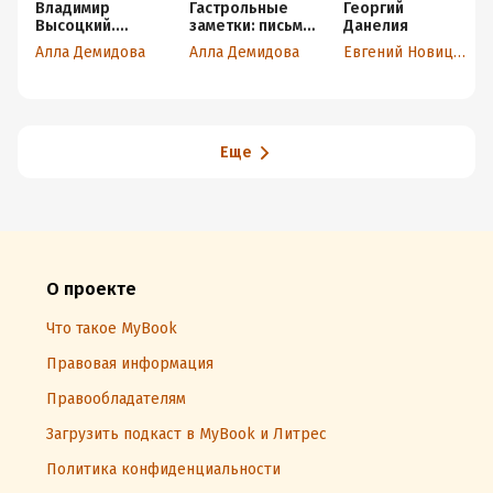
Владимир
Гастрольные
Георгий
Высоцкий.
заметки: письма
Данелия
Каким помню и
к Тому
Алла Демидова
Алла Демидова
Евгений Новицкий
люблю
Еще
О проекте
Что такое MyBook
Правовая информация
Правообладателям
Загрузить подкаст в MyBook и Литрес
Политика конфиденциальности