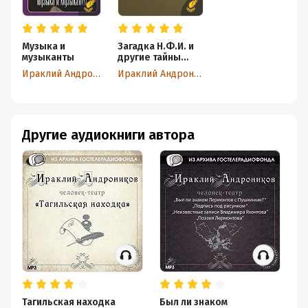
Музыка и
Загадка Н.Ф.И. и
музыканты
другие тайны
русской
Ираклий Андроников
Ираклий Андроников
литературы
Другие аудиокниги автора
Тагильская находка
Был ли знаком
Ка