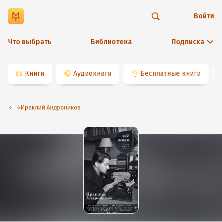
Войти
Что выбрать
Библиотека
Подписка
📖
Книги
🎧
Аудиокниги
👌
Бесплатные книги
⭐️Ираклий Андроников