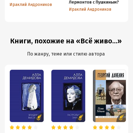
Лермонтов с Пушкиным?
То
Ираклий Андроников
Ираклий Андроников
Ир
Книги, похожие на «Всё живо…»
По жанру, теме или стилю автора