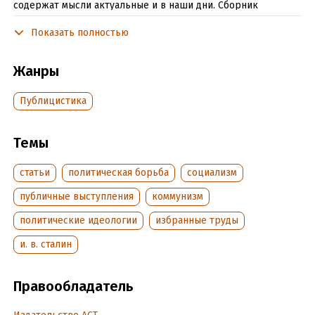
содержат мысли актуальные и в наши дни. Сборник
включает интервью и несколько личных писем Сталина,
Показать полностью
которые позволяют составить впечатление о нем, не только
как о политическом деятеле, но и как о человеке.
Жанры
Публицистика
В формате PDF A4 сохранен издательский макет.
Темы
Подробная информация
Объем:
613826
статьи
политическая борьба
социализм
Год издания:
2025
публичные выступления
коммунизм
Дата поступления:
20 сентября 2021
политические идеологии
избранные труды
ISBN (EAN):
9785171383725
Время на чтение:
9
ч.
и. в. сталин
Правообладатель