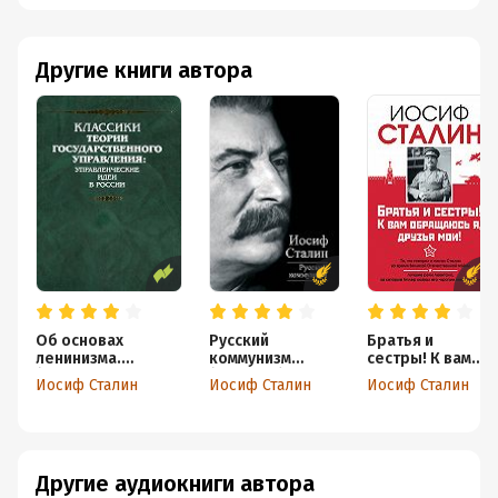
Другие книги автора
Об основах
Русский
Братья и
ленинизма.
коммунизм
сестры! К вам
(Лекции, читанные
(сборник)
обращаюсь я,
Иосиф Сталин
Иосиф Сталин
Иосиф Сталин
в Свердловском
друзья мои. О
университете)
войне от
первого лица
Другие аудиокниги автора