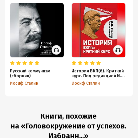
Русский коммунизм
История ВКП(б). Краткий
Го
(сборник)
курс. Под редакцией И.В.
ус
Сталина
Иосиф Сталин
Иосиф Сталин
Ио
Книги, похожие
на «Головокружение от успехов.
Избранн...»