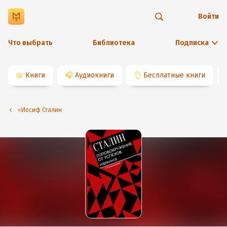
Войти
Что выбрать
Библиотека
Подписка
📖
Книги
🎧
Аудиокниги
👌
Бесплатные книги
⭐️Иосиф Сталин