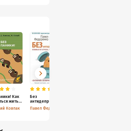
руководство по
быстрому избавлению
аники! Как
Без
ться жить
антидепрессант
йно и
ов! Избавься от
ий Ковпак
Павел Федоренко
нно
стресса, тревоги
и паники.
«Включай»
отличное
настроение