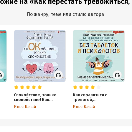
ожие на «Как перестать тревожиться, б
По жанру, теме или стилю автора
Спокойствие, только
Как справиться с
спокойствие! Как
тревогой,
в и
контролировать нервы,
беспокойством и
Илья Качай
Илья Качай
эмоции и настроение
навязчивостями. Без
таблеток и психологов.
Новые эффективные
ю
практики