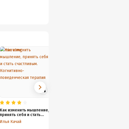
Как изменить мышление,
Поменяй себя!
Без па
принять себя и стать
Психосоматика
научит
счастливым. Когнитивно-
беспокойств, стрессов и
и увер
Илья Качай
Илья Качай
Дмитри
поведенческая терапия
депрессий.
Практическое