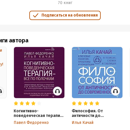
70 книг
Подписаться на обновления
иги автора
Когнитивно-
Философия. От
поведенческая терапия
античности до
ry!
– всё по полочкам.
современности.
Павел Федоренко
Илья Качай
Эффективные методы и
Ключевые понятия,
практики для изменения
проблемы и концепции в