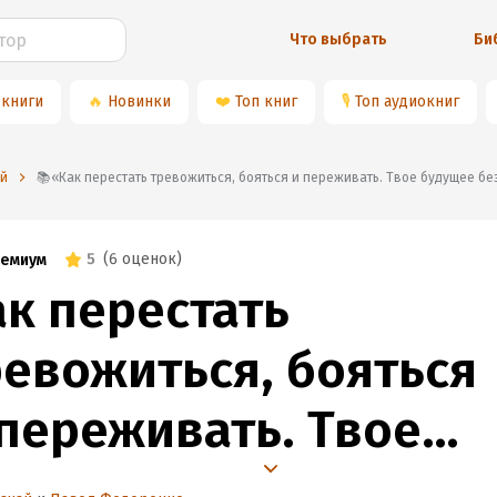
Что выбрать
Би
 книги
🔥
Новинки
❤️
Топ книг
🎙
Топ аудиокниг
ай
📚«Как перестать тревожиться, бояться и переживать. Твое будущее 
5
(
6 оценок
)
емиум
ак перестать
ревожиться, бояться
 переживать. Твое
удущее без социофо