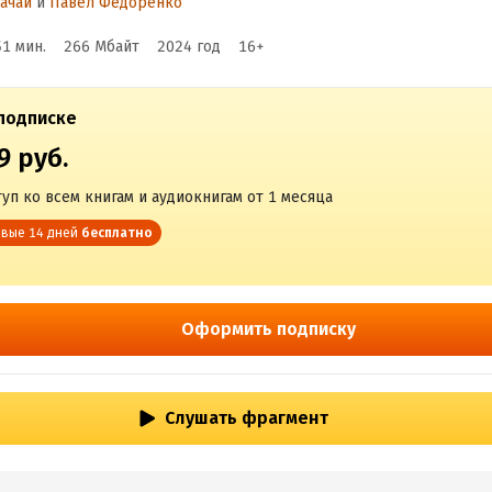
ачай
и
Павел Федоренко
51 мин.
266 Мбайт
2024
год
16
+
подписке
9 руб.
уп ко всем книгам и аудиокнигам от 1 месяца
вые 14 дней
бесплатно
Оформить подписку
Слушать фрагмент