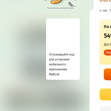
Илья К
4 час. 
По 
54
Дост
Пер
Отсканируйте код
для установки
мобильного
приложения
MyBook