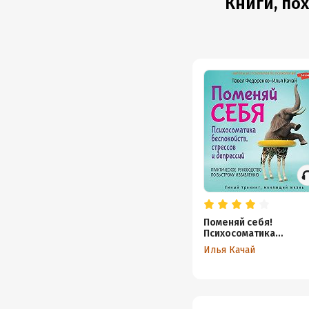
Книги, пох
Поменяй себя!
Психосоматика
беспокойств, стрессо
Илья Качай
депрессий.
Практическое
руководство по
быстрому избавлени