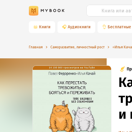
📖
Книги
🎧
Аудиокниги
👌
Бесплатные
Главная
Саморазвитие, личностный рост
⭐️Илья Кач
Пр
К
т
и
б