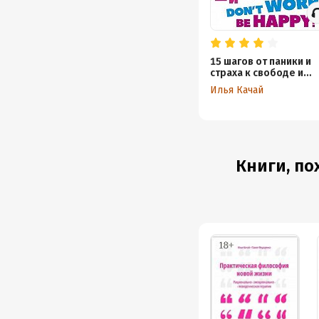
15 шагов от паники и
страха к свободе и
счастью. И – don’t wor
Илья Качай
bе happy!
Книги, по