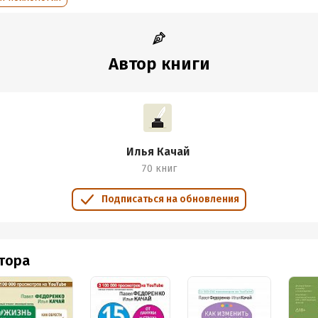
дания:
2025
Время на чтение:
3
ч.
оступления:
3 сентября 2021
Автор книги
Илья Качай
70 книг
Подписаться на обновления
втора