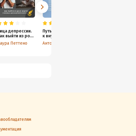
ица депрессии.
Путь
Подружись с собой!
ак выйти из роли
к внутренней
Как понимать свои
ертвы с
свободе.
эмоции, переживать
аура Петтено
Антон Вьюков
Джозеф В. Чиаррочи
омощью
15 техник для
трудности и не
раткосрочной
преодоления
бояться жизни
тратегической
навязчивых
сихотерапии
мыслей при
неврозе
навязчивых
состояний (ОКР)
вообладателям
ументация