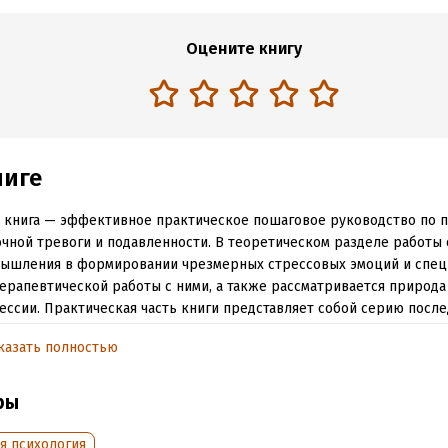
Оцените книгу
ниге
 книга — эффективное практическое пошаговое руководство по
чной тревоги и подавленности. В теоретическом разделе работы
мышления в формировании чрезмерных стрессовых эмоций и спе
ерапевтической работы с ними, а также рассматривается природа
ессии. Практическая часть книги представляет собой серию посл
енных ключей, каждый из которых открывает одну из дверей в 
казать полностью
нсированную и насыщенную жизнь.
ры
обная информация
я психология
:
198705
ISBN (EAN):
9785005523280