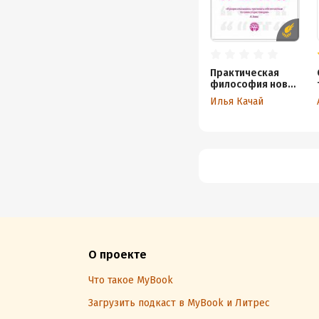
Практическая
философия новой
жизни.
Илья Качай
Рационально-
эмоционально-
поведенческая
терапия
О проекте
Что такое MyBook
Загрузить подкаст в MyBook и Литрес