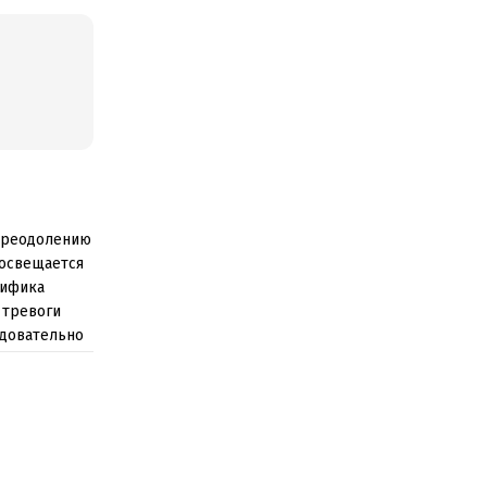
 преодолению
 освещается
цифика
 тревоги
едовательно
эмоционально