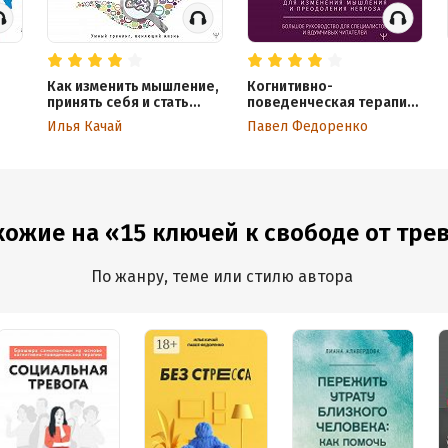
Как изменить мышление,
Когнитивно-
принять себя и стать
поведенческая терапия
ry!
счастливым. Когнитивно-
– всё по полочкам.
Илья Качай
Павел Федоренко
поведенческая терапия
Эффективные методы и
практики для изменения
мышления и
преодоления невроза.
Большое руководство
для специалистов и
хожие на «15 ключей к свободе от трево
вдумчивых читателей
По жанру, теме или стилю автора