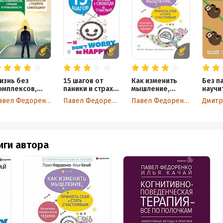
изнь без
15 шагов от
Как изменить
Без п
омплексов,
паники и страха
мышление,
научи
трахов и
к свободе и
принять себя и
споко
Павел Федоренко
Павел Федоренко
Павел Федоренко
Дмитр
ревожности.
счастью. И –
стать
увере
ак обрести
don’t worry! bе
счастливым.
веренность в
happy!
Когнитивно-
ебе и поднять
поведенческая
амооценку
терапия
иги автора