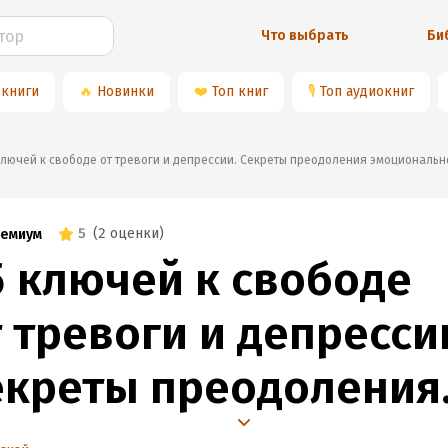
Что выбрать
Би
 книги
🔥
Новинки
❤️
Топ книг
🎙
Топ аудиокниг
15 ключей к свободе от тревоги и депрессии. Секреты преодоления эмоциональн
5
(
2 оценки
)
емиум
5 ключей к свободе
 тревоги и депресси
екреты преодоления
моционального стрес