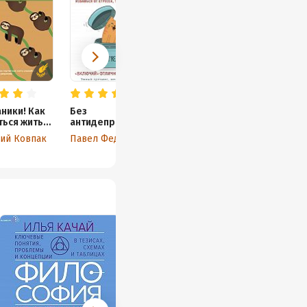
аники! Как
Без
ться жить
антидепрессант
йно и
ов! Избавься от
ий Ковпак
Павел Федоренко
нно
стресса, тревоги
и паники.
«Включай»
отличное
настроение