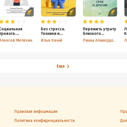
Социальная
Без стресса.
Пережить утрату
Л
тревога.
Техники и
близкого
К
Брошюра
упражнения для
человека: как
ж
Алексей Мелёхин
Илья Качай
Лиана Алавердова
Л
самопомощи на
преодоления
помочь себе и
п
основе
негативных
другим
к
когнитивно-
эмоций
с
поведенческой
п
терапии
Еще
Правовая информация
Пра
Политика конфиденциальности
Док