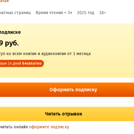
ачай
чатных страниц
Время чтения ≈
3
ч
2025
год
18
+
подписке
9 руб.
уп ко всем книгам и аудиокнигам от 1 месяца
вые 14 дней
бесплатно
Оформить подписку
Читать отрывок
читать онлайн
оформите подписку