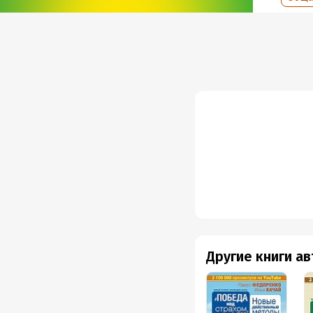
Год из
Дата п
Другие книги а