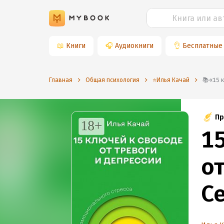
📖
Книги
🎧
Аудиокниги
👌
Бесплатные
Главная
Общая психология
⭐️Илья Качай
📚«
Пр
1
от
С
э