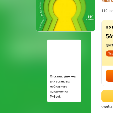
Илья К
110 пе
По 
54
Дост
Пер
Отсканируйте код
для установки
мобильного
приложения
MyBook
Чтобы 