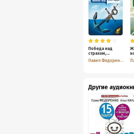
Победа над
Ж
страхом,
к
паникой и ВСД.
с
Павел Федоренко
Новые
т
действенные
К
методы
у
с
с
Другие аудиокн