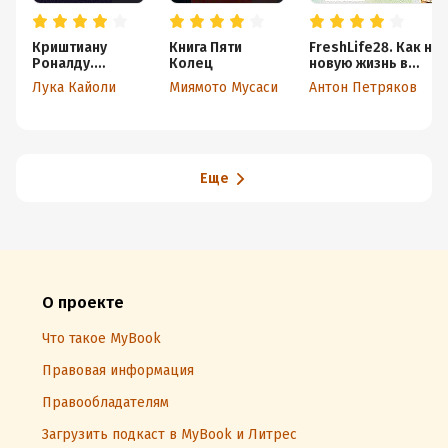
Криштиану
Книга Пяти
FreshLife28. Как на
Роналду.
Колец
новую жизнь в
Одержимый
понедельник и не
Лука Кайоли
Миямото Мусаси
Антон Петряков
совершенством
бросить во вторник
Еще
О проекте
Что такое MyBook
Правовая информация
Правообладателям
Загрузить подкаст в MyBook и Литрес