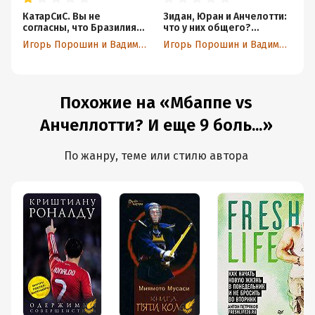
КатарСиС. Вы не
Зидан, Юран и Анчелотти:
Ар
согласны, что Бразилия
что у них общего?
он
без Неймара прекрасна?
Подкаст №6
Бо
Игорь Порошин и Вадим Лукомский
Игорь Порошин и Вадим Лукомский
Че
Ре
Похожие на «Мбаппе vs
Анчеллотти? И еще 9 боль...»
По жанру, теме или стилю автора