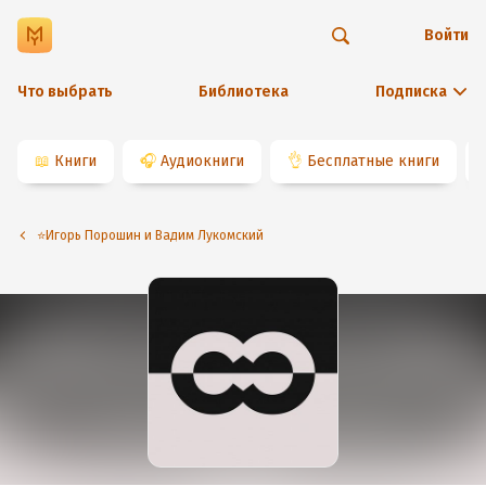
Войти
Что выбрать
Библиотека
Подписка
📖
Книги
🎧
Аудиокниги
👌
Бесплатные книги
⭐️Игорь Порошин и Вадим Лукомский