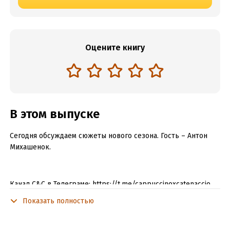
Оцените книгу
В этом выпуске
Сегодня обсуждаем сюжеты нового сезона. Гость – Антон
Михашенок.
Канал C&C в Телеграме: https://t.me/cappuccinoxcatenaccio
Показать полностью
Поддержать C&C на Sponsr: https://sponsr.ru/capcat/
Патреон (если вы не из РФ): https://www.patreon.com/user?