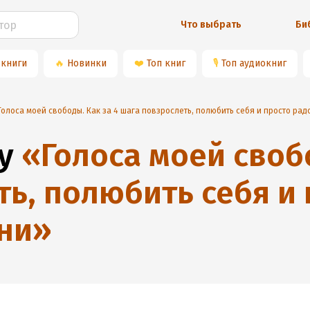
Что выбрать
Би
 книги
🔥
Новинки
❤️
Топ книг
🎙
Топ аудиокниг
Голоса моей свободы. Как за 4 шага повзрослеть, полюбить себя и просто ра
у
«
Голоса моей своб
ть, полюбить себя и
ни
»