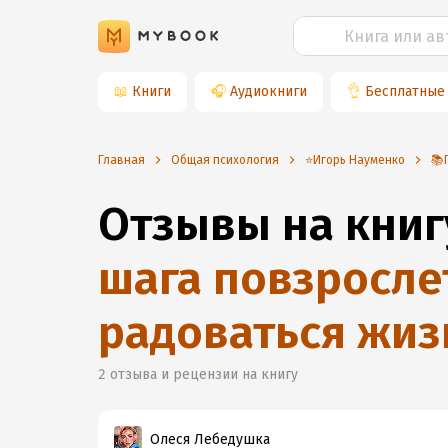
📖
Книги
🎧
Аудиокниги
👌
Бесплатные
Главная
Общая психология
⭐️Игорь Науменко
📚
Отзывы на книг
шага повзросле
радоваться жиз
2
отзыва и рецензии на книгу
Олеся Лебедушка