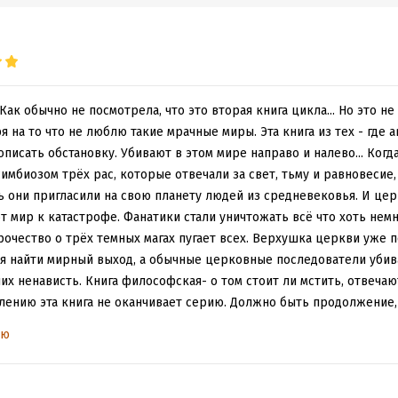
Как обычно не посмотрела, что это вторая книга цикла... Но это н
я на то что не люблю такие мрачные миры. Эта книга из тех - где 
описать обстановку. Убивают в этом мире направо и налево... Когд
симбиозом трёх рас, которые отвечали за свет, тьму и равновесие
 они пригласили на свою планету людей из средневековья. И це
т мир к катастрофе. Фанатики стали уничтожать всё что хоть немн
очество о трёх темных магах пугает всех. Верхушка церкви уже 
ся найти мирный выход, а обычные церковные последователи убив
их ненависть. Книга философская- о том стоит ли мстить, отвечаю
алению эта книга не оканчивает серию. Должно быть продолжение, 
торы разрешат ситуацию. Но будет ли окончание?
ью