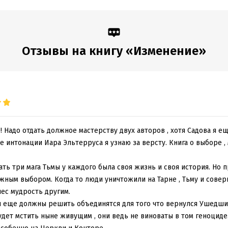
:
562398
Время на чтение:
8
ч.
дания:
2009
Отзывы на книгу «Изменение»
 Надо отдать должное мастерству двух авторов , хотя Садова я ещ
е интонации Иара Эльтерруса я узнаю за версту. Книга о выборе ,
ь три мага Тьмы у каждого была своя жизнь и своя история. Но 
жным выбором. Когда то люди уничтожили на Тарне , Тьму и сове
нес мудрость другим.
ти еще должны решить объединятся для того что вернулся Ушедши
удет мстить ныне живущим , они ведь не виноваты в том геноциде.