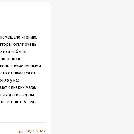
е помешало чтению.
авторы хотят очень
а-то это была
, но решив
рковь с измененными
ого отличается от
поняв ужас
ают близких магам
т ли дети за дела
но его нет. А ведь
Поделиться