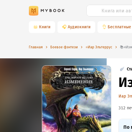
📖
Книги
🎧
Аудиокниги
👌
Бесплатные
Главная
Боевое фэнтези
⭐️Иар Эльтеррус
📚«
Ст
И
Иар Э
312 пе
По 