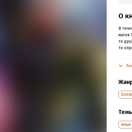
О к
В тече
магов 
то дру
то опр
А зате
этого 
По
жаждет
не они
Жан
предст
станов
Боев
между 
Когда-
Тем
Подр
иные
Дата н