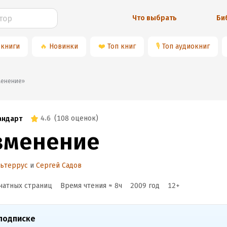
Что выбрать
Би
 книги
🔥
Новинки
❤️
Топ книг
🎙
Топ аудиокниг
Изменение»
4.6
(
108 оценок
)
андарт
зменение
льтеррус
и
Сергей Садов
чатных страниц
Время чтения ≈
8
ч
2009
год
12
+
подписке