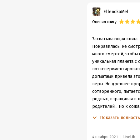
EllenckaMel
Оценил книгу
Захватывающая книга. 
Понравилась, не смотр
много смертей, чтобы 
уникальная планета с 
поэкспериментировать
догматами привела это
веры. Но древнее прор
сотворенного, пытает
родных, взращивая в н
родителей... Но к сож
хочется понять как ав
Показать полност
4 ноября 2021
LiveLib