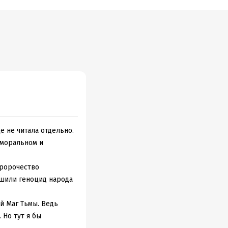
е не читала отдельно.
 моральном и
пророчество
ршили геноцид народа
й Маг Тьмы. Ведь
 Но тут я бы