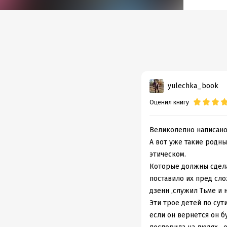
Объем
Год из
yulechka_book
Оценил книгу
Великолепно написано!
А вот уже такие родны
этическом.
Которые должны сделат
поставило их пред сло
дзенн ,служил Тьме и 
Эти трое детей по су
если он вернется он б