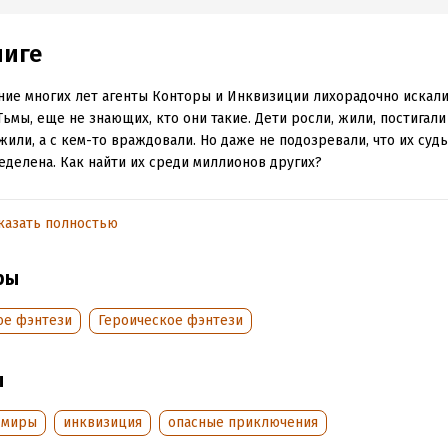
ниге
ние многих лет агенты Конторы и Инквизиции лихорадочно искал
Тьмы, еще не знающих, кто они такие. Дети росли, жили, постигали
жили, а с кем-то враждовали. Но даже не подозревали, что их суд
еделена. Как найти их среди миллионов других?
м приходит время инициации Трех, время постижения Тьмы. Весь 
может заполыхать – древний маг давно погибшего народа жаждет 
казать полностью
 отплатить людям за сделанное их предками. Но ведь это сделали
 сами... Так кому же он собрался мстить? Невиновным? Каждому из
ры
оит сделать свой нелегкий выбор: на чьей он стороне. И стоит л
иться на чью-либо сторону. Может, лучше отыскать иное решение
ое фэнтези
Героическое фэнтези
тем явились служители совсем иной Силы. Страшной и непредска
то очень давно ее называли Справедливостью...
ы
обная информация
 миры
инквизиция
опасные приключения
аписания:
1 января 2009
ISBN (EAN):
9785699326501