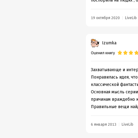
поспорила на людях , 
19 октября 2020
LiveLib
Izumka
Оценил книгу
Захватывающе и интере
Понравилась идея, что
классической фантаст
Основная мысль серии 
причинам враждебно к 
Правильные вещи найд
6 января 2013
LiveLib