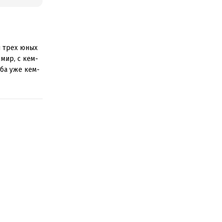
и трех юных
 мир, с кем-
ьба уже кем-
мир после
мести,
 предки, а
 Трех
и вообще
? А в мир
зуемой.