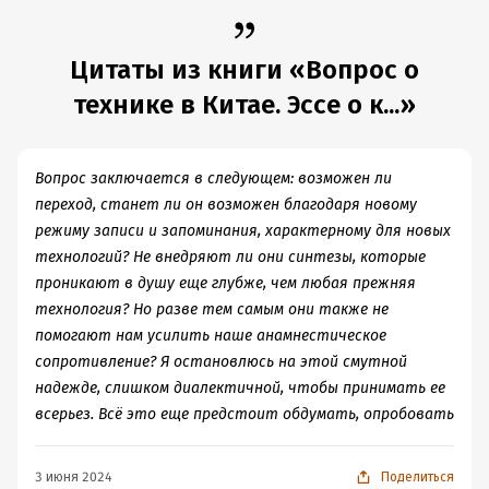
В формате PDF A4 сохранен издательский макет книги.
Цитаты из книги «Вопрос о
Подробная информация
технике в Китае. Эссе о к...»
Дата написания:
1 января 2016
Объем:
618344
Год издания:
2023
Вопрос заключается в следующем: возможен ли
Дата поступления:
2 мая 2023
переход, станет ли он возможен благодаря новому
ISBN (EAN):
9785911036379
режиму записи и запоминания, характерному для новых
Время на чтение:
технологий? Не внедряют ли они синтезы, которые
9
ч.
проникают в душу еще глубже, чем любая прежняя
технология? Но разве тем самым они также не
помогают нам усилить наше анамнестическое
сопротивление? Я остановлюсь на этой смутной
надежде, слишком диалектичной, чтобы принимать ее
всерьез. Всё это еще предстоит обдумать, опробовать
3 июня 2024
Поделиться