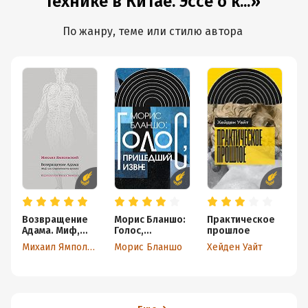
технике в Китае. Эссе о к...»
По жанру, теме или стилю автора
Возвращение
Морис Бланшо:
Практическое
М
Адама. Миф,
Голос,
прошлое
с
или
пришедший
о
Михаил Ямпольский
Морис Бланшо
Хейден Уайт
Н
Современность
извне
архаики