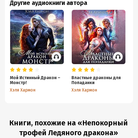
Другие аудиокниги автора
Мой Истинный Дракон –
Властные драконы для
Зм
Монстр!
Попаданки
Хэ
Хэля Хармон
Хэля Хармон
Книги, похожие на «Непокорный
трофей Ледяного дракона»