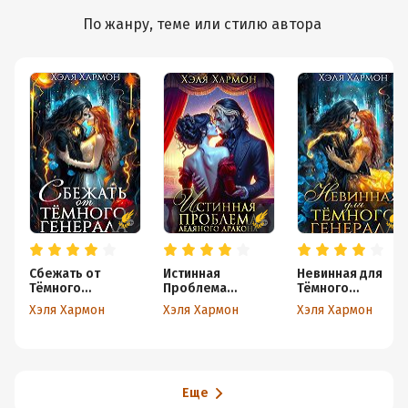
По жанру, теме или стилю автора
Сбежать от
Истинная
Невинная для
Тёмного
Проблема
Тёмного
Генерала
Ледяного
Генерала
Хэля Хармон
Хэля Хармон
Хэля Хармон
Дракона
Еще