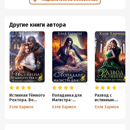
Ты раскрываешь характер каждого героя с новой
стороны, и вот перед тобой, такое чувство, ангел и
демон, ты смотришь за их битвой и ждешь победы
одного, а получается иначе. Тебе срочно надо принять
Другие книги автора
ту реальность, которая открылась тебе, и идти дальше.
А чем дальше, тем больше вопросов, которые ты
решаешь, слава богу.
Финальный аккорд внес во всю суматоху долю
спокойствия и уюта. Все реалии встали на место,
встретилась с уже знакомыми героями.
Это было ПОТРЯСАЮЩЕ КРУТО!
Я ЛЕЧУ ДАЛЬШЕ!!!
Истинная Тёмного
Попаданка для
Развод с
Ректора. Во
Магистра-
истинным.
Власти
Дракона
Инквизитор для
Хэля Хармон
Хэля Хармон
Хэля Хармон
Серебряного
попаданки
Змея