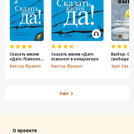
Сказать жизни
Сказать жизни «Да!»:
Выбор. О
«Да!»: Психолог
психолог в концлагере
свободе и
в концлагере
внутренне
Виктор Франкл
Виктор Франкл
Эдит Ева Э
человека
Еще
О проекте