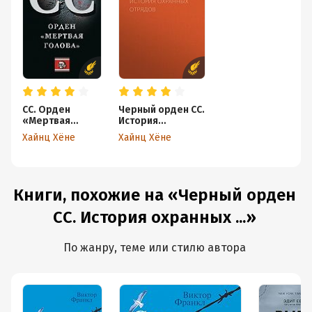
СС. Орден
Черный орден СС.
«Мертвая
История
голова»
охранных
Хайнц Хёне
Хайнц Хёне
отрядов
Книги, похожие на «Черный орден
СС. История охранных ...»
По жанру, теме или стилю автора