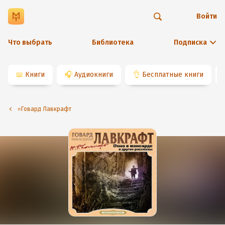
Войти
Что выбрать
Библиотека
Подписка
📖
Книги
🎧
Аудиокниги
👌
Бесплатные книги
⭐️Говард Лавкрафт