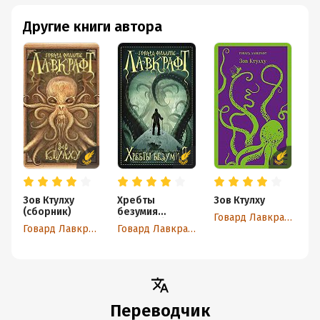
Другие книги автора
Зов Ктулху
Хребты
Зов Ктулху
З
(сборник)
безумия
ст
Говард Лавкрафт
(сборник)
Говард Лавкрафт
Говард Лавкрафт
Переводчик