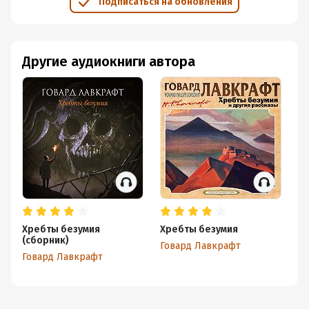
Подписаться на обновления
Другие аудиокниги автора
Хребты безумия
Хребты безумия
Зо
(сборник)
Говард Лавкрафт
Го
Говард Лавкрафт