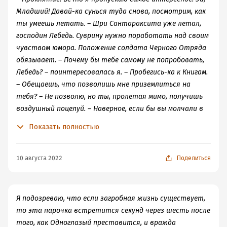
Младший! Давай-ка сунься туда снова, посмотрим, как
ты умеешь летать. – Шри Сантараксита уже летал,
господин Лебедь. Суврину нужно поработать над своим
чувством юмора. Положение солдата Черного Отряда
обязывает. – Почему бы тебе самому не попробовать,
Лебедь? – поинтересовалась я. – Пробегись-ка к Книгам.
– Обещаешь, что позволишь мне приземлиться на
тебя? – Не позволю, но ты, пролетая мимо, получишь
воздушный поцелуй. – Наверное, если бы вы молчали в
тряпочку, это помогло бы, – сказал Гоблин, вставая, –
Показать полностью
но мой блистательный, внимательный,
изобретательный ум справился и так.
10 августа 2022
Поделиться
Я подозреваю, что если загробная жизнь существует,
то эта парочка встретится секунд через шесть после
того, как Одноглазый преставится, и вражда