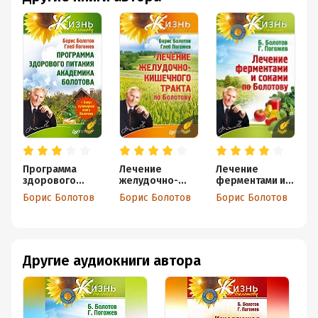
Программа
Лечение
Лечение
здорового
желудочно-
ферментами и
питания
кишечного
соками по
Борис Болотов
Борис Болотов
Борис Болотов
Б
академика
тракта по
Болотову
Болотова
Болотову
Другие аудиокниги автора