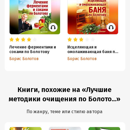
Лечение ферментами и
Исцеляющая и
Л
соками по Болотову
омолаживающая баня по
Б
Болотову
Борис Болотов
Борис Болотов
Бо
Книги, похожие на «Лучшие
методики очищения по Болото...»
По жанру, теме или стилю автора