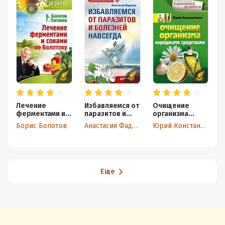
Лечение
Избавляемся от
Очищение
О
ферментами и
паразитов и
организма
п
соками по
болезней
народными
Борис Болотов
Анастасия Фадеева
Юрий Константинов
Болотову
навсегда
средствами
Еще