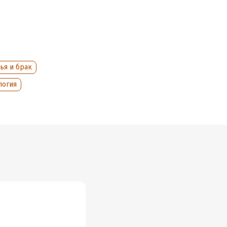
ья и брак
а
логия