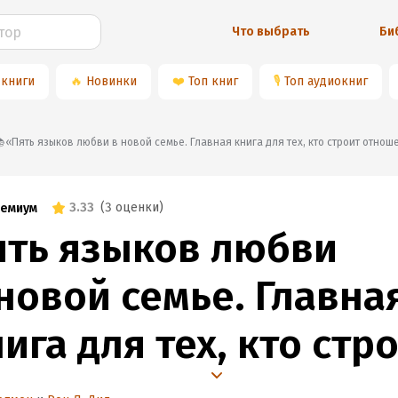
Что выбрать
Би
 книги
🔥
Новинки
❤️
Топ книг
🎙
Топ аудиокниг
📚«Пять языков любви в новой семье. Главная книга для тех, кто строит отно
3.33
(
3 оценки
)
емиум
ять языков любви
новой семье. Главна
ига для тех, кто стр
тношения в повторн