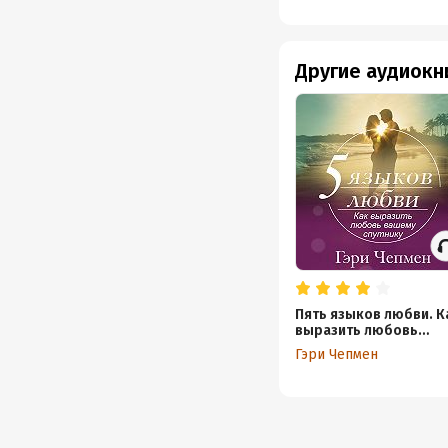
Другие аудиокн
Пять языков любви. К
выразить любовь
вашему спутнику
Гэри Чепмен