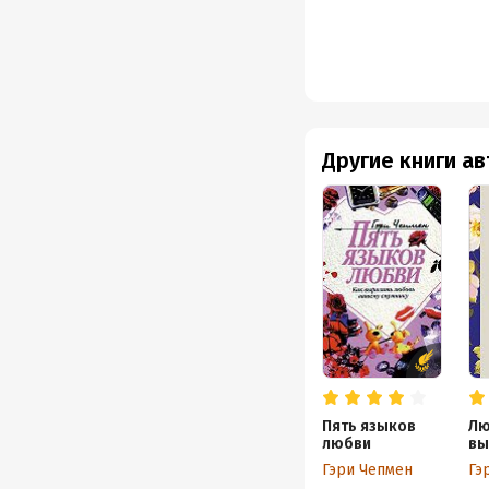
Другие книги а
Пять языков
Лю
любви
вы
яз
Гэри Чепмен
Гэ
де