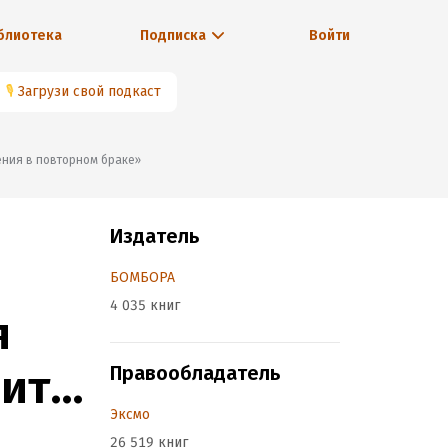
блиотека
Подписка
Войти
🎙
Загрузи свой подкаст
шения в повторном браке»
Издатель
БОМБОРА
4 035 книг
я
оит
Правообладатель
Эксмо
ом
26 519 книг