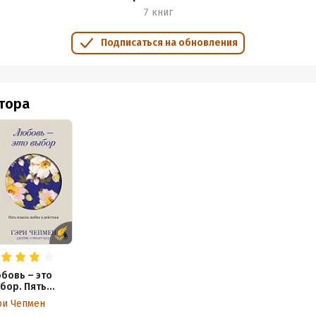
7 книг
Подписаться на обновления
втора
бовь – это
бор. Пять
ыков любви в
ри Чепмен
йствии