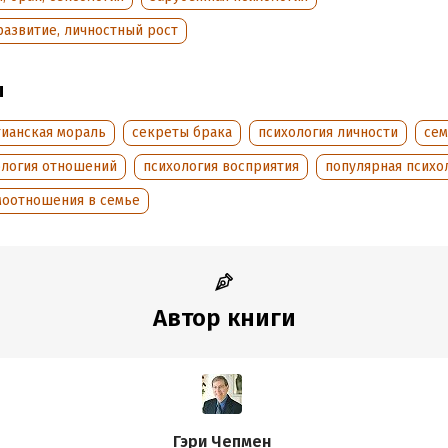
развитие, личностный рост
ате PDF A4 сохранен издательский макет книги.
ы
обная информация
аписания:
1 января 2020
ISBN (EAN):
9785042210266
тианская мораль
секреты брака
психология личности
сем
:
240370
Переводчик:
Татьяна Новиков
ология отношений
психология восприятия
популярная психо
дания:
2025
Время на чтение:
4
ч.
моотношения в семье
оступления:
31 мая 2025
Автор книги
Гэри Чепмен