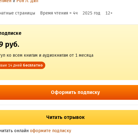
епмен
и
Рон Л. Дил
раке
чатные страницы
Время чтения ≈
4
ч
2025
год
12
+
подписке
9 руб.
уп ко всем книгам и аудиокнигам от 1 месяца
вые 14 дней
бесплатно
Оформить подписку
Читать отрывок
читать онлайн
оформите подписку