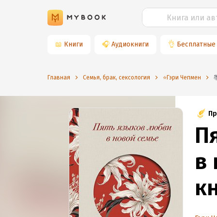
📖
Книги
🎧
Аудиокниги
👌
Бесплатные
Главная
Семья, брак, сексология
⭐️Гэри Чепмен
Пр
П
в 
кн
о