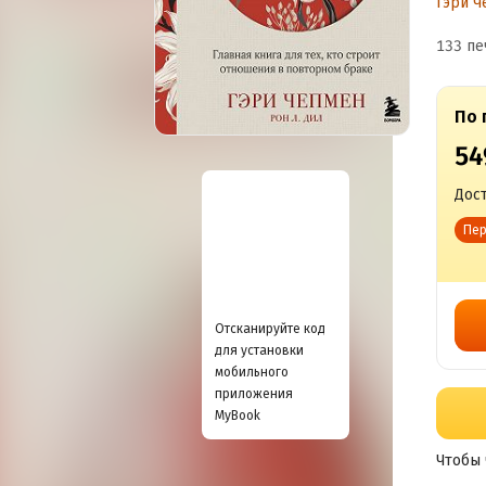
Гэри Ч
б
133 пе
По 
54
Дост
Пер
Отсканируйте код
для установки
мобильного
приложения
MyBook
Чтобы 