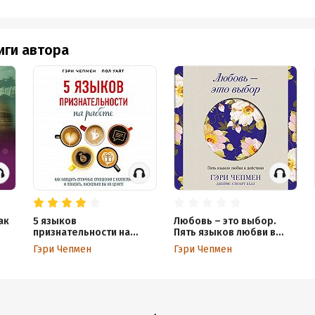
иги автора
ак
5 языков
Любовь – это выбор.
признательности на
Пять языков любви в
работе. Как наладить
действии
Гэри Чепмен
Гэри Чепмен
отличные отношения с
коллегами и показать,
насколько вы их цените