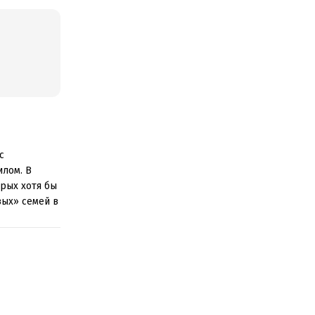
с
илом. В
орых хотя бы
вых» семей в
ать
нованном на
, а также