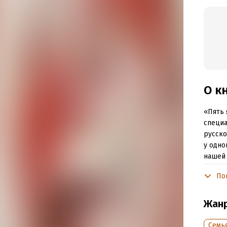
О к
«Пять 
специа
русско
у одно
нашей 
Перед 
По
отноше
знамен
Жан
разбор
Семья