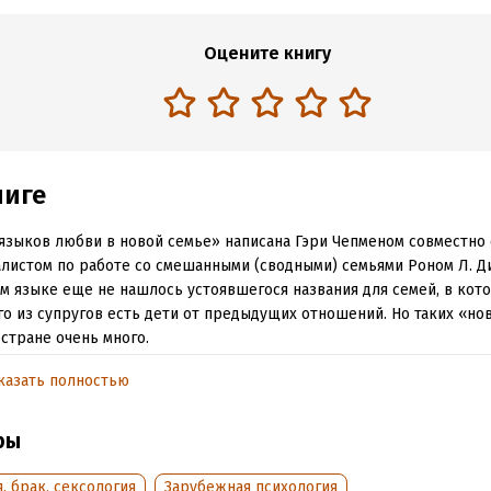
Оцените книгу
ниге
языков любви в новой семье» написана Гэри Чепменом совместно 
листом по работе со смешанными (сводными) семьями Роном Л. Д
м языке еще не нашлось устоявшегося названия для семей, в кот
го из супругов есть дети от предыдущих отношений. Но таких «но
стране очень много.
вами первая книга на русском языке о том, как строить и налажив
казать полностью
ния, если вы вступили в повторный брак. В этом руководстве, ос
итой концепции «5 языков любви», вы найдете поддержку и опору
ры
 уникальных для смешанных семей проблем и вопросов.
, брак, сексология
Зарубежная психология