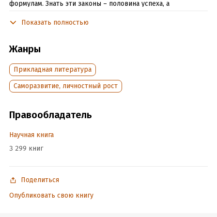
формулам. Знать эти законы – половина успеха, а
неукоснительно им следовать – вторая и определяющая.
Показать полностью
Книга рассчитана на массового читателя.
Жанры
Подробная информация
Прикладная литература
Объем:
420273
Саморазвитие, личностный рост
Год издания:
2020
Время на чтение:
6
ч.
Правообладатель
Научная книга
3 299 книг
Поделиться
Опубликовать свою книгу