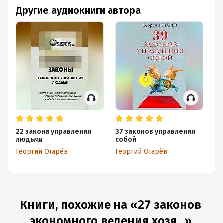
Другие аудиокниги автора
22 закона управления
37 законов управления
33
людьми
собой
Ге
Георгий Огарёв
Георгий Огарёв
Книги, похожие на «27 законов
экономного ведения хозя...»