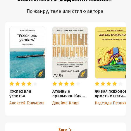
По жанру, теме или стилю автора
«Успех или
Атомные
Живая психология
успеть»
привычки. Как
простые шаги
приобрести
навстречу к себе
Алексей Гончаров
Джеймс Клир
Надежда Резнико
хорошие
привычки и
избавиться от
плохих
Еще