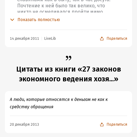
Почтение к ней было так велико, что
никто не осмеливался пройти мимо
статуи, не принеся хоть малой жертвы. Ну
Показать полностью
а если вовсе ничего не имел, то вырывал
из платья нить или волос из головы.
Одарившего ее человека Золотая Баба
14 декабря 2011
LiveLib
Поделиться
наделяла житейской мудростью и делала
способным к освоению разного рода
ремесел и занятий. В этом образе
воплотилась мечта славян о
благополучии, процветании и достатке,
Цитаты из книги «27 законов
нашло свое отражение стремление к
экономного ведения хозя...»
скромности и экономности.
В этой цитате, в свою очередь, воплотилась суть 335
А люди, которые относятся к деньгам не как к
страниц этой книги.
средству обращения
20 декабря 2013
Поделиться